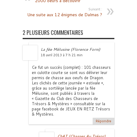
2000 oeufs à découvrir
Suivant :
Une suite aux 12 énigmes de Dalmas ?
2 PLUSIEURS COMMENTAIRES
La fée Mélusine (Florence Forni)
18 avril 2013 à 7 h 21 min
Ce fut un succès (complet) : 101 chasseurs
en culotte courte se sont vus délivrer leur
permis de chasse aux oeufs de Dragon.
Les clichés de cette journée « estivale »,
grâce au sortilège lancée par la fée
Mélusine, sont publiés à travers la
« Gazette du Club des Chasseurs de
Trésors & Mystères » consultable sur la
page facebook de JEUX EN RETZ Trésors
& Mystères.
Répondre
ChAT (Chasses Au Trésor)