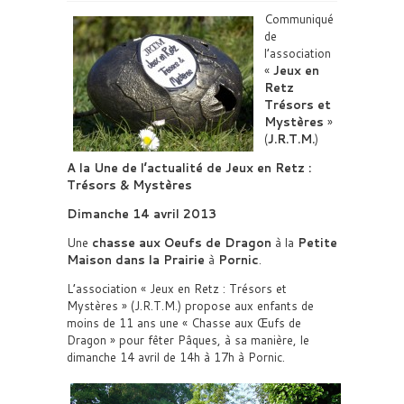
Communiqué
de
l’association
«
Jeux en
Retz
Trésors et
Mystères
»
(
J.R.T.M.
)
A la Une de l’actualité de Jeux en Retz :
Trésors & Mystères
Dimanche 14 avril 2013
Une
chasse aux Oeufs de Dragon
à la
Petite
Maison dans la Prairie
à
Pornic
.
L’association « Jeux en Retz : Trésors et
Mystères » (J.R.T.M.) propose aux enfants de
moins de 11 ans une « Chasse aux Œufs de
Dragon » pour fêter Pâques, à sa manière, le
dimanche 14 avril de 14h à 17h à Pornic.