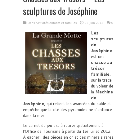
sculptures de Joséphine
Dans
Activités enfants et familles
23 juin 2012
0
Les
sculptures
de
Joséphine
est une
chasse au
trésor
familiale,
sur la trace
du voleur de
la
Machine
de
Joséphine
, qui retient les avancées du sable et
empêche que la cité des pyramides ne s’enfonce
dans la mer.
Le carnet de jeu est à retirer gratuitement à
l’Office de Tourisme à partir du 1er juillet 2012.
A gagner : des pièces en or et des minerais rares.