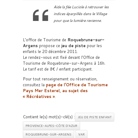
Aide la fée Luciole à retrouver les
indices éparpillés dans le Village
pour que la lumière revienne.
L’office de Tourisme de
Roquebrune-sur-
Argens
propose ce
jeu de piste
pour les
enfants le 20 décembre 2011.
Le rendez-vous est fixé devant l’Office de
Tourisme de Roquebrune-sur-Argens à 16h.
Le tarif est de 8€ / enfant participant.
Pour tout renseignement ou réservation,
consultez la
page de l’Office de Tourisme
Pays Mer Esterel, au sujet des
« Récréatives »
.
Contient le(s) mot(s)-clé(s) :
JEU DE PISTE ENFANT
PROVENCE-ALPES-CÔTE D’AZUR
ROQUEBRUNE-SUR-ARGENS
VAR