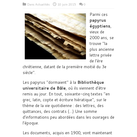
Dans
Actualités
10 juin 2015
0
Parmi ces
papyrus
égyptiens
,
vieux de
2000 ans, se
trouve
la
plus ancienne
lettre privée
de l’ère
chrétienne, datant de la première moitié du 3e
siècle
.
Les papyrus
dormaient
à la
Bibliothèque
universitaire de Bâle
, où ils viennent d’être
remis au jour. En tout, soixante-cinq textes
en
grec, latin, copte et écriture hiératique
, sur le
thème de la vie quotidienne : des lettres, des
quittances, des contrats (…) Une somme
d’informations peu abordées dans les ouvrages de
l’époque.
Les documents, acquis en 1900, vont maintenant