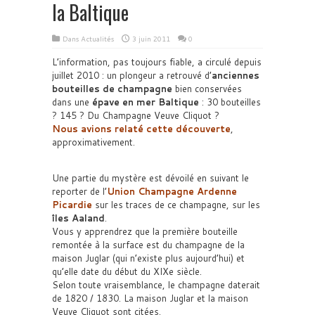
la Baltique
Dans
Actualités
3 juin 2011
0
L’information, pas toujours fiable, a circulé depuis
juillet 2010 : un plongeur a retrouvé d’
anciennes
bouteilles de champagne
bien conservées
dans une
épave en mer Baltique
: 30 bouteilles
? 145 ? Du Champagne Veuve Cliquot ?
Nous avions relaté cette découverte
,
approximativement.
Une partie du mystère est dévoilé en suivant le
reporter de l’
Union Champagne Ardenne
Picardie
sur les traces de ce champagne, sur les
îles Aaland
.
Vous y apprendrez que la première bouteille
remontée à la surface est du champagne de la
maison Juglar (qui n’existe plus aujourd’hui) et
qu’elle date du début du XIXe siècle.
Selon toute vraisemblance, le champagne daterait
de 1820 / 1830. La maison Juglar et la maison
Veuve Cliquot sont citées.