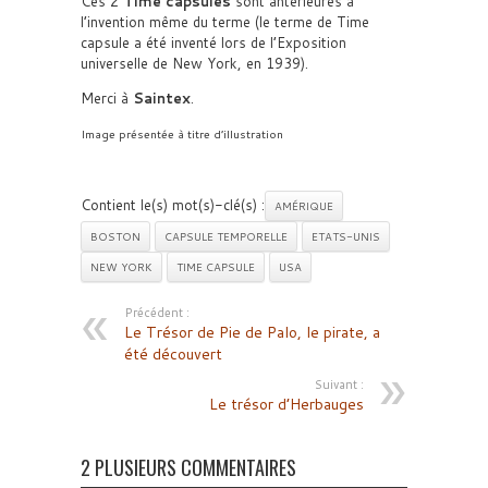
Ces 2
Time capsules
sont antérieures à
l’invention même du terme (le terme de Time
capsule a été inventé lors de l’Exposition
universelle de New York, en 1939).
Merci à
Saintex
.
Image présentée à titre d’illustration
Contient le(s) mot(s)-clé(s) :
AMÉRIQUE
BOSTON
CAPSULE TEMPORELLE
ETATS-UNIS
NEW YORK
TIME CAPSULE
USA
Précédent :
Le Trésor de Pie de Palo, le pirate, a
été découvert
Suivant :
Le trésor d’Herbauges
2 PLUSIEURS COMMENTAIRES