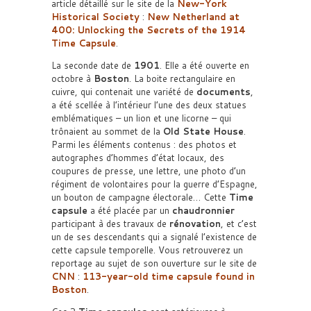
article détaillé sur le site de la
New-York
Historical Society
:
New Netherland at
400: Unlocking the Secrets of the 1914
Time Capsule
.
La seconde date de
1901
. Elle a été ouverte en
octobre à
Boston
. La boite rectangulaire en
cuivre, qui contenait une variété de
documents
,
a été scellée à l’intérieur l’une des deux statues
emblématiques – un lion et une licorne – qui
trônaient au sommet de la
Old State House
.
Parmi les éléments contenus : des photos et
autographes d’hommes d’état locaux, des
coupures de presse, une lettre, une photo d’un
régiment de volontaires pour la guerre d’Espagne,
un bouton de campagne électorale… Cette
Time
capsule
a été placée par un
chaudronnier
participant à des travaux de
rénovation
, et c’est
un de ses descendants qui a signalé l’existence de
cette capsule temporelle. Vous retrouverez un
reportage au sujet de son ouverture sur le site de
CNN
:
113-year-old time capsule found in
Boston
.