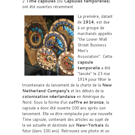
2
Time capsules
(ou
Capsules temporelles
)
ont été ouvertes récemment.
La première, datant
de
1914
, est due
à un groupe de
marchands appelés
the Lower Wall
Street Business
Men’s
Association
. Cette
capsule
temporelle
a été
lancée
le 23 mai
1914 pour fêter le
tricentenaire du lancement de la charte de la
New
Netherland Company’s
et les débuts de la
colonisation néerlandaise
en Amérique du
Nord. Sous la forme d’un
coffre en bronze
, la
capsule a donc été ouverte 100 ans après son
lancement. Elle va être remplacée par une nouvelle
Time capsule, contenant des articles au sujet de
la vie actuelle et destinée aux
New-Yorkais
du
futur (dans 100 ans). Retrouvez une photo et un