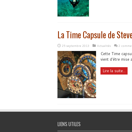
La Time Capsule de Steve
25 septembre 2013
Actualités
2 commen
Cette Time capsule
vient d'être mise a
Lire la suite...
LIENS UTILES