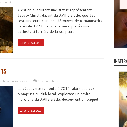
 commentaire
C'est en auscultant une statue représentant
Jésus-Christ, datant du XVIIIe siècle, que des
restaurateurs d'art ont découvert deux manuscrits
datés de 1777. Ceux-ci étaient placés une
cachette à l'arrière de la sculpture
Lire la suite...
INSPIR
ans
e
,
Information express
1 commentaire
La découverte remonte à 2014, alors que des
plongeurs du club local, explorant un navire
marchand du XVIIe siècle, découvrent un paquet
Lire la suite...