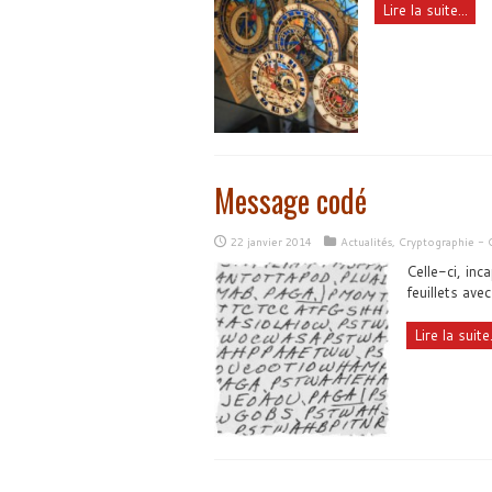
Lire la suite...
Message codé
22 janvier 2014
Actualités
,
Cryptographie - 
Celle-ci, inc
feuillets avec
Lire la suite.