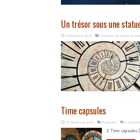
Un trésor sous une statu
6 décembre 2015
Chasseurs de trésors & Av
Time capsules
15 décembre 2014
Actualités
2 comment
2 Time capsules (