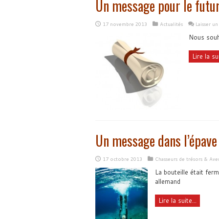
Un message pour le futu
17 novembre 2013
Actualités
Laisser u
Nous souha
Lire la sui
Un message dans l’épave
17 octobre 2013
Chasseurs de trésors & Ave
La bouteille était fer
allemand
Lire la suite...