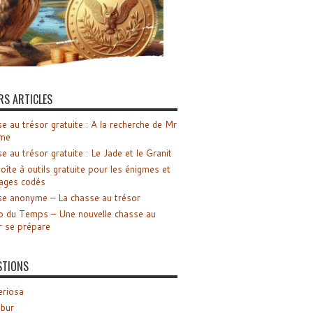
RS ARTICLES
e au trésor gratuite : A la recherche de Mr
me
e au trésor gratuite : Le Jade et le Granit
oîte à outils gratuite pour les énigmes et
ages codés
e anonyme – La chasse au trésor
o du Temps – Une nouvelle chasse au
r se prépare
STIONS
riosa
ibur