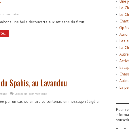
r
Une j
La Ch
Le Ch
n commentaire
Chart
itons une belle découverte aux artisans du futur
Opéra
te...
Auror
Les a
La Ch
Autre
Activi
Esca
Chass
 du Spahis, au Lavandou
Autou
La pe
nture
Laisser un commentaire
mée par un cachet en cire et contenait un message rédigé en
Pour re
informa
souscri