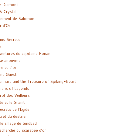
e Diamond
& Crystal
gement de Salomon
ir d’Or
ns Secrets
m
ventures du capitaine Ronan
se anonyme
re et d’or
ne Quest
enhare and the Treasure of Spiking-Beard
ians of Legends
rot des Veilleurs
de et le Granit
ecrets de l’Égide
cret du destrier
le sillage de Sindbad
recherche du scarabée d’or