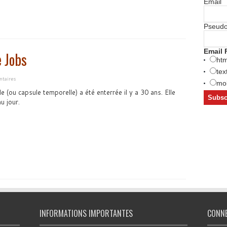
Email
Pseud
Email 
 Jobs
htm
tex
taires
mob
 (ou capsule temporelle) a été enterrée il y a 30 ans. Elle
u jour.
INFORMATIONS IMPORTANTES
CONN