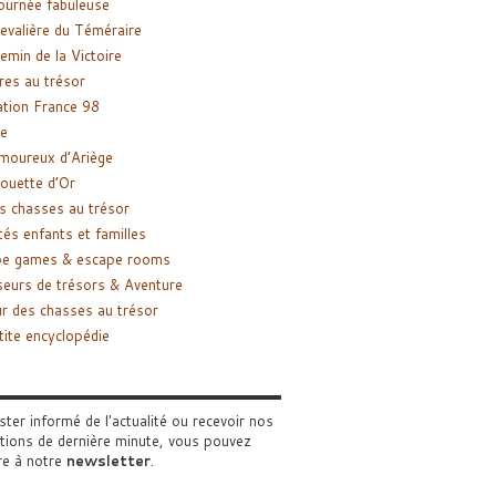
ournée fabuleuse
evalière du Téméraire
emin de la Victoire
res au trésor
tion France 98
e
moureux d’Ariège
ouette d’Or
s chasses au trésor
tés enfants et familles
pe games & escape rooms
eurs de trésors & Aventure
r des chasses au trésor
tite encyclopédie
ster informé de l'actualité ou recevoir nos
tions de dernière minute, vous pouvez
re à notre
newsletter
.