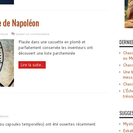
e de Napoléon
enture
Laisser un commentaire
DERNIE
Placée dans une cassette en plomb et
parfaitement conservée les inventeurs ont
Chass
découvert une liste parcheminée
ou M
Lire la suite...
Chass
Une b
mess
Chass
L’Éch
tréso
SUGGE
aires
Myste
ou capsules temporelles) ont été ouvertes récemment
Exkal