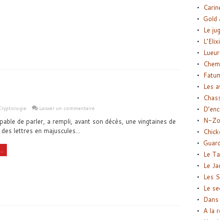
Carin
Gold 
Le ju
L’Elix
Lueur
Chemi
Fatu
Les a
Chas
Cryptologie
Laisser un commentaire
D’enc
N-Zo
apable de parler, a rempli, avant son décès, une vingtaines de
 des lettres en majuscules...
Chick
Guard
..
Le Ta
Le Ja
Les S
Le se
Dans 
A la 