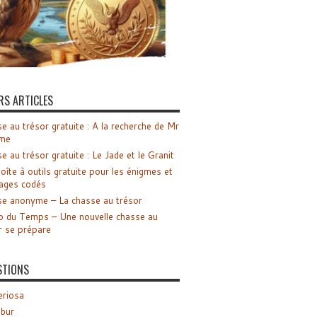
RS ARTICLES
e au trésor gratuite : A la recherche de Mr
me
e au trésor gratuite : Le Jade et le Granit
oîte à outils gratuite pour les énigmes et
ages codés
e anonyme – La chasse au trésor
o du Temps – Une nouvelle chasse au
r se prépare
STIONS
riosa
ibur