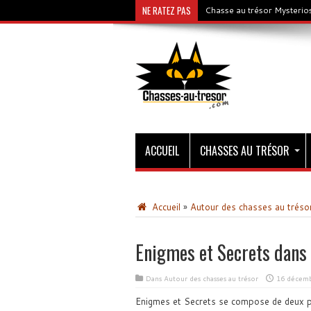
NE RATEZ PAS
Chasse au trésor Mysterios
ACCUEIL
CHASSES AU TRÉSOR
Accueil
»
Autour des chasses au tréso
Enigmes et Secrets dans 
Dans
Autour des chasses au trésor
16 décem
Enigmes et Secrets se compose de deux par