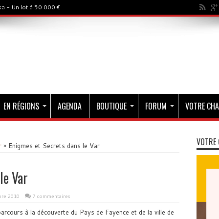
a - Un lot à 50 000 €
EN RÉGIONS
AGENDA
BOUTIQUE
FORUM
VOTRE CHA
VOTRE 
r
»
Enigmes et Secrets dans le Var
le Var
bre 2010
7 commentaires
cours à la découverte du Pays de Fayence et de la ville de