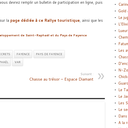
vous devrez remplir un bulletin de participation en ligne, puis
Carin
Gold 
Le ju
sur la
page dédiée à ce Rallye touristique
, ainsi que les
L’Elix
Lueur
veloppement de Saint-Raphaël et du Pays de Fayence
Chemi
Fatu
Les a
ECRETS
FAYENCE
PAYS DE FAYENCE
Chas
PHAËL
VAR
D’enc
N-Zo
Suivant :
Chick
Chasse au trésor – Espace Diamant
Guard
Le Ta
Le Ja
Les S
Le se
Dans 
A la 