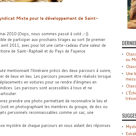
yndicat Mixte pour le développement de Saint-
er mai 2010 (Oops, nous sommes passé à coté ;-)).
sible de participer aux prochains tirages au sort (le premier
DERNIE
n avril 2011, avec pour lot une carte-cadeau d’une valeur de
ritoire de Saint-Raphaël et du Pays de Fayence.
Chass
ou M
Chass
te mentionnant l’itinéraire précis des deux parcours à suivre,
Une b
er de lieux en lieu. Les parcours peuvent être réalisés lorsque
mess
 déplacements en voitures pour se rendre d’énigmes en
Chass
’indices. Les parcours sont accessibles à tous et ne
L’Éch
rticulier.
tréso
evrez prendre une photo permettant de reconnaitre le lieu et
e (soit en photographiant les membres du groupe, de dos ou
bjets personnels reconnaissables comme un sac, une
SUGGE
ase mystère de chaque parcours en vous aidant des réponses
Myste
Exkal