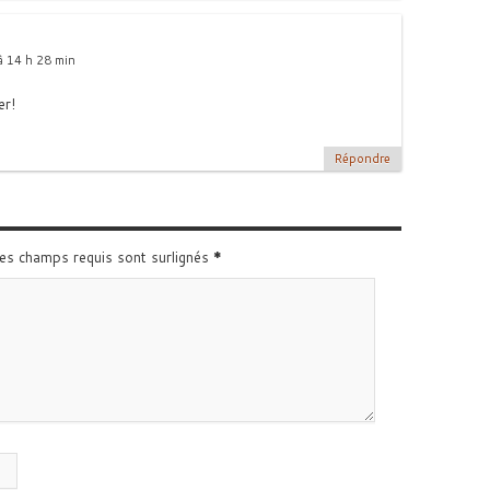
à 14 h 28 min
er!
Répondre
Les champs requis sont surlignés
*