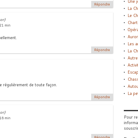
Une j
Répondre
La Ch
Le Ch
or)
Chart
21 min
Opéra
Auror
uellement.
Les a
Répondre
La Ch
Autre
Activi
Esca
Chass
e régulièrement de toute façon.
Autou
La pe
Répondre
or)
Pour re
18 min
informa
souscri
Répondre