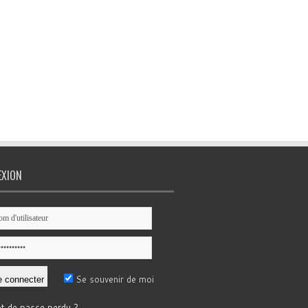
EXION
Se souvenir de moi
t de passe perdu ?