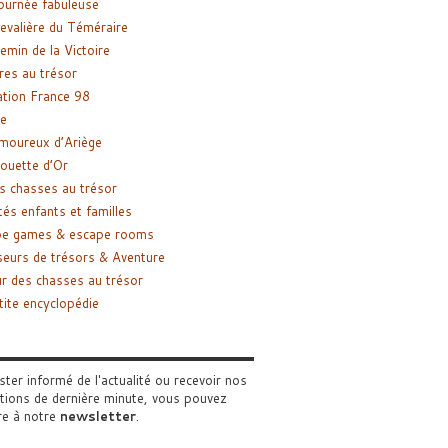
ournée fabuleuse
evalière du Téméraire
emin de la Victoire
res au trésor
tion France 98
e
moureux d’Ariège
ouette d’Or
s chasses au trésor
tés enfants et familles
pe games & escape rooms
eurs de trésors & Aventure
r des chasses au trésor
tite encyclopédie
ster informé de l'actualité ou recevoir nos
tions de dernière minute, vous pouvez
re à notre
newsletter
.