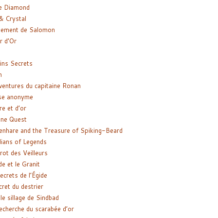
e Diamond
& Crystal
gement de Salomon
ir d’Or
ns Secrets
m
ventures du capitaine Ronan
se anonyme
re et d’or
ne Quest
enhare and the Treasure of Spiking-Beard
ians of Legends
rot des Veilleurs
de et le Granit
ecrets de l’Égide
cret du destrier
le sillage de Sindbad
recherche du scarabée d’or