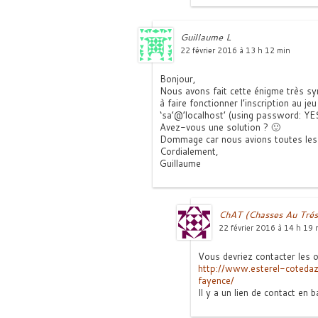
Guillaume L
22 février 2016 à 13 h 12 min
Bonjour,
Nous avons fait cette énigme très sy
à faire fonctionner l’inscription au j
‘sa’@’localhost’ (using password: YES
Avez-vous une solution ? 🙂
Dommage car nous avions toutes les 
Cordialement,
Guillaume
ChAT (Chasses Au Trés
22 février 2016 à 14 h 19 
Vous devriez contacter les o
http://www.esterel-cotedazu
fayence/
Il y a un lien de contact en 