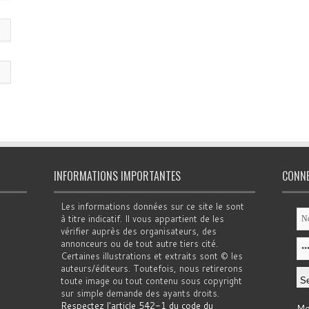
INFORMATIONS IMPORTANTES
CONN
Les informations données sur ce site le sont
à titre indicatif. Il vous appartient de les
vérifier auprès des organisateurs, des
annonceurs ou de tout autre tiers cité.
Certaines illustrations et extraits sont © les
auteurs/éditeurs. Toutefois, nous retirerons
toute image ou tout contenu sous copyright
sur simple demande des ayants droits.
Respectez l'article 542-1 du code du
Mo