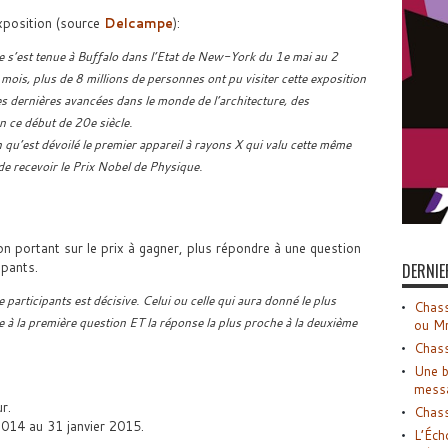
xposition (source
Delcampe
):
 s’est tenue à Buffalo dans l’Etat de New-York du 1e mai au 2
is, plus de 8 millions de personnes ont pu visiter cette exposition
les dernières avancées dans le monde de l’architecture, des
n ce début de 20e siècle.
n qu’est dévoilé le premier appareil à rayons X qui valu cette même
e recevoir le Prix Nobel de Physique.
on portant sur le prix à gagner, plus répondre à une question
ipants.
DERNIE
participants est décisive. Celui ou celle qui aura donné le plus
Chass
 à la première question ET la réponse la plus proche à la deuxième
ou M
Chass
Une b
mess
r.
Chass
014 au 31 janvier 2015.
L’Éch