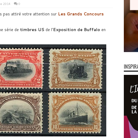
e 2014
0
s pas attiré votre attention sur
Les Grands Concours
ne série de
timbres US
de l’
Exposition de Buffalo
en
INSPIR