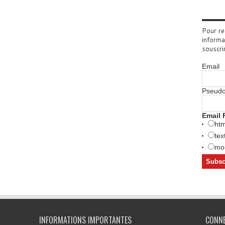
Pour re
informa
souscri
Email
Pseud
Email 
htm
tex
mob
INFORMATIONS IMPORTANTES
CONN