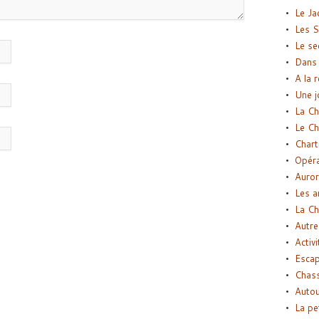
Le Ja
Les S
Le se
Dans 
A la 
Une j
La Ch
Le Ch
Chart
Opéra
Auror
Les a
La Ch
Autre
Activi
Esca
Chass
Autou
La pe