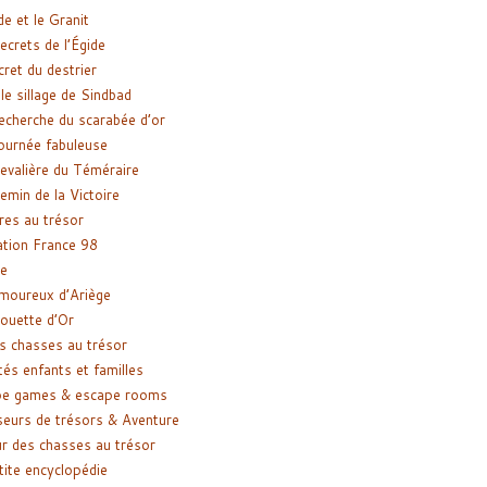
de et le Granit
ecrets de l’Égide
cret du destrier
le sillage de Sindbad
recherche du scarabée d’or
ournée fabuleuse
evalière du Téméraire
emin de la Victoire
res au trésor
tion France 98
e
moureux d’Ariège
ouette d’Or
s chasses au trésor
tés enfants et familles
pe games & escape rooms
eurs de trésors & Aventure
r des chasses au trésor
tite encyclopédie