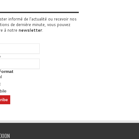
ster informé de l'actualité ou recevoir nos
tions de dernière minute, vous pouvez
re à notre
newsletter
.
o
Format
l
t
ile
EXION