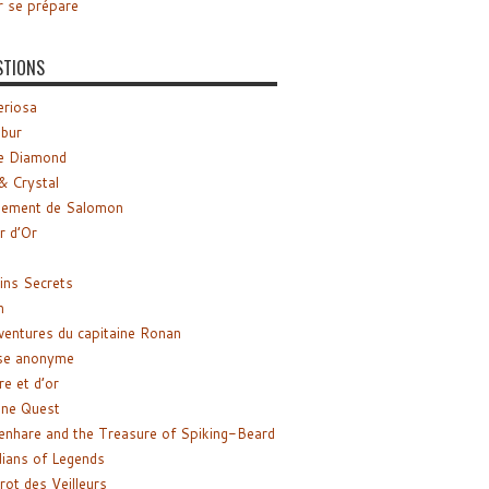
r se prépare
STIONS
riosa
ibur
e Diamond
& Crystal
gement de Salomon
ir d’Or
ns Secrets
m
ventures du capitaine Ronan
se anonyme
re et d’or
ne Quest
enhare and the Treasure of Spiking-Beard
ians of Legends
rot des Veilleurs