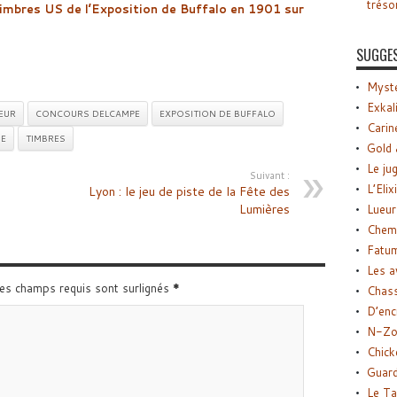
tréso
timbres US de l’Exposition de Buffalo en 1901 sur
SUGGE
Myste
Exkal
EUR
CONCOURS DELCAMPE
EXPOSITION DE BUFFALO
Carin
E
TIMBRES
Gold 
Le ju
Suivant :
L’Elix
Lyon : le jeu de piste de la Fête des
Lumières
Lueur
Chemi
Fatu
Les a
Les champs requis sont surlignés
*
Chas
D’enc
N-Zo
Chick
Guard
Le Ta