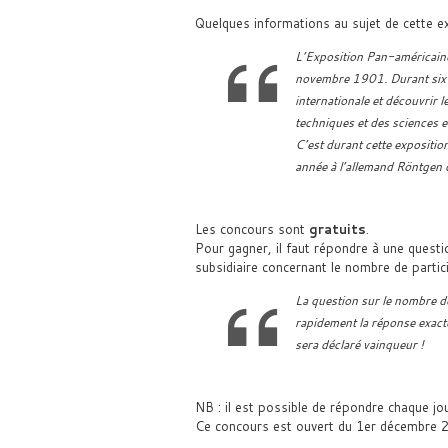
Quelques informations au sujet de cette e
L’Exposition Pan-américaine
novembre 1901. Durant six mo
internationale et découvrir 
techniques et des sciences e
C’est durant cette expositio
année à l’allemand Röntgen d
Les concours sont
gratuits
.
Pour gagner, il faut répondre à une questi
subsidiaire concernant le nombre de partic
La question sur le nombre de 
rapidement la réponse exacte
sera déclaré vainqueur !
NB : il est possible de répondre chaque jou
Ce concours est ouvert du 1er décembre 2