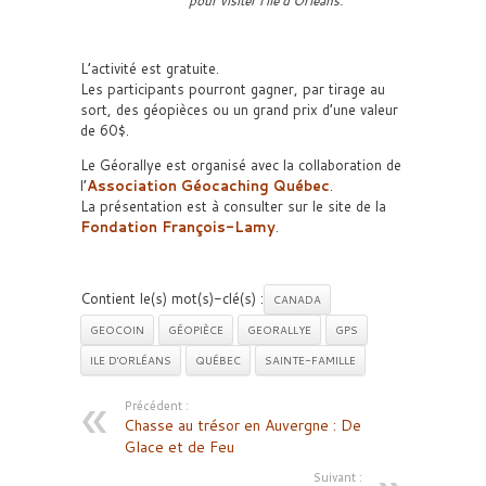
pour visiter l’île d’Orléans.
L’activité est gratuite.
Les participants pourront gagner, par tirage au
sort, des géopièces ou un grand prix d’une valeur
de 60$.
Le Géorallye est organisé avec la collaboration de
l’
Association Géocaching Québec
.
La présentation est à consulter sur le site de la
Fondation François-Lamy
.
Contient le(s) mot(s)-clé(s) :
CANADA
GEOCOIN
GÉOPIÈCE
GEORALLYE
GPS
ILE D'ORLÉANS
QUÉBEC
SAINTE-FAMILLE
Précédent :
Chasse au trésor en Auvergne : De
Glace et de Feu
Suivant :