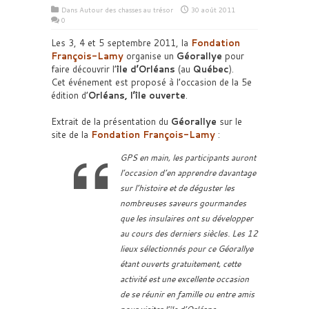
Dans
Autour des chasses au trésor
30 août 2011
0
Les 3, 4 et 5 septembre 2011, la
Fondation
François-Lamy
organise un
Géorallye
pour
faire découvrir l’
île d’Orléans
(au
Québec
).
Cet événement est proposé à l’occasion de la 5e
édition d’
Orléans, l’île ouverte
.
Extrait de la présentation du
Géorallye
sur le
site de la
Fondation François-Lamy
:
GPS en main, les participants auront
l’occasion d’en apprendre davantage
sur l’histoire et de déguster les
nombreuses saveurs gourmandes
que les insulaires ont su développer
au cours des derniers siècles. Les 12
lieux sélectionnés pour ce Géorallye
étant ouverts gratuitement, cette
activité est une excellente occasion
de se réunir en famille ou entre amis