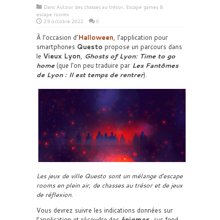
Dans
Autour des chasses au trésor
,
Escape games &
escape rooms
29 octobre 2022
0
À l’occasion d’
Halloween
, l’application pour
smartphones
Questo
propose un parcours dans
le
Vieux Lyon
,
Ghosts of Lyon: Time to go
home
(que l’on peu traduire par
Les Fantômes
de Lyon : Il est temps de rentrer
).
Les jeux de ville Questo sont un mélange d’escape
rooms en plein air, de chasses au trésor et de jeux
de réflexion.
Vous devrez suivre les indications données sur
l’application et résoudre des
énigmes
, sur fond