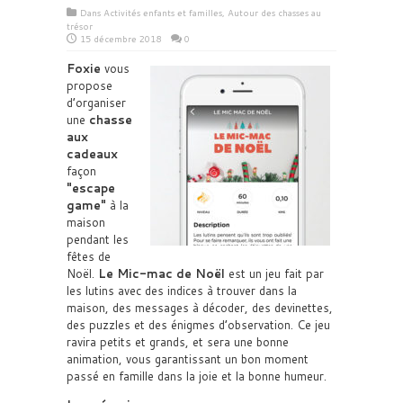
Dans
Activités enfants et familles
,
Autour des chasses au
trésor
15 décembre 2018
0
Foxie
vous
propose
d’organiser
une
chasse
aux
cadeaux
façon
escape
game
à la
maison
pendant les
fêtes de
Noël.
Le Mic-mac de Noël
est un jeu fait par
les lutins avec des indices à trouver dans la
maison, des messages à décoder, des devinettes,
des puzzles et des énigmes d’observation. Ce jeu
ravira petits et grands, et sera une bonne
animation, vous garantissant un bon moment
passé en famille dans la joie et la bonne humeur.