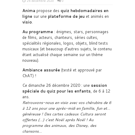
26 décembre 2020
0
Anima
propose des
quiz hebdomadaires en
ligne
sur une
plateforme de jeu
et animés en
visio
.
Au programme
: énigmes, stars, personnages
de films, acteurs, chanteurs, séries cultes,
spécialités régionales, logos, objets, blind tests
musicaux (et beaucoup d’autres sujets, le contenu
étant actualisé chaque semaine sur un thème
nouveau).
Ambiance assurée
(testé et approuvé par
ChAT) !
Ce dimanche 26 décembre 2020 : une
session
spéciale du quiz pour les enfants
, de 6 à 12
ans.
Retrouvons-nous en visio avec vos chérubins de 6
à 12 ans pour une après-midi en famille, fun et…
généreuse ! Des cartes cadeaux Cultura seront
offertes (…) c’est Noël après Noël ! Au
programme des animaux, des Disney, des
chansons…