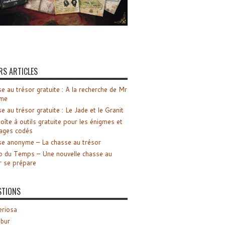
RS ARTICLES
e au trésor gratuite : A la recherche de Mr
me
e au trésor gratuite : Le Jade et le Granit
oîte à outils gratuite pour les énigmes et
ages codés
e anonyme – La chasse au trésor
o du Temps – Une nouvelle chasse au
r se prépare
STIONS
riosa
ibur