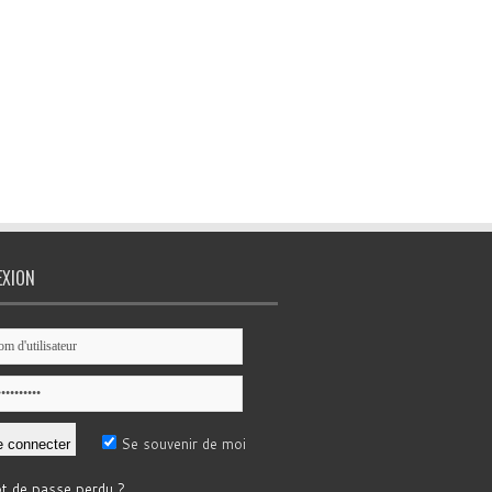
EXION
Se souvenir de moi
t de passe perdu ?