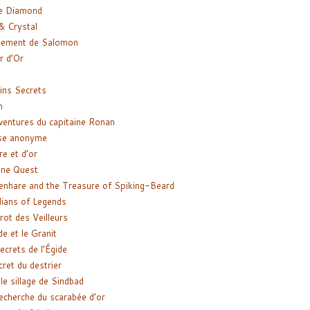
e Diamond
& Crystal
gement de Salomon
ir d’Or
ns Secrets
m
ventures du capitaine Ronan
se anonyme
re et d’or
ne Quest
enhare and the Treasure of Spiking-Beard
ians of Legends
rot des Veilleurs
de et le Granit
ecrets de l’Égide
cret du destrier
le sillage de Sindbad
recherche du scarabée d’or