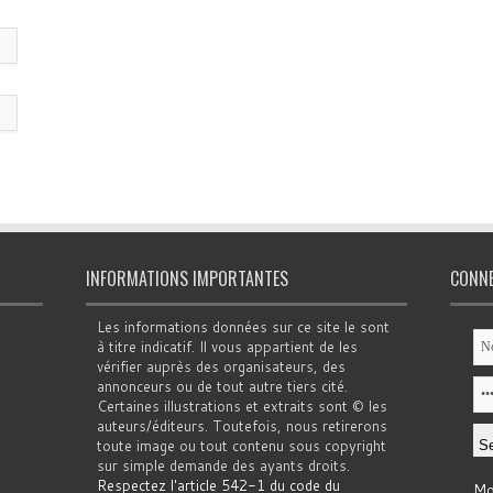
INFORMATIONS IMPORTANTES
CONN
Les informations données sur ce site le sont
à titre indicatif. Il vous appartient de les
vérifier auprès des organisateurs, des
annonceurs ou de tout autre tiers cité.
Certaines illustrations et extraits sont © les
auteurs/éditeurs. Toutefois, nous retirerons
toute image ou tout contenu sous copyright
sur simple demande des ayants droits.
Respectez l'article 542-1 du code du
Mo