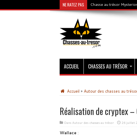
NE RATEZ PAS
Chasse au trésor Mysterios
ACCUEIL
CHASSES AU TRÉSOR
Accueil
»
Autour des chasses au tréso
Réalisation de cryptex –
Dans
Autour des chasses au trésor
26 juillet
Wallace
: