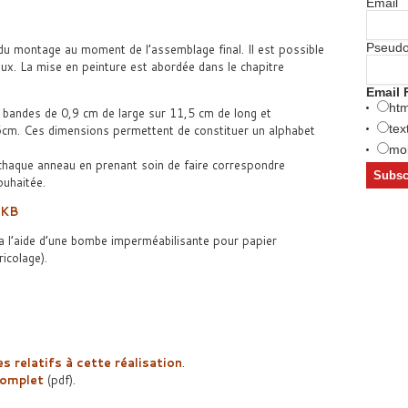
Email
Pseud
n du montage au moment de l’assemblage final. Il est possible
ux. La mise en peinture est abordée dans le chapitre
Email 
htm
des bandes de 0,9 cm de large sur 11,5 cm de long et
tex
cm. Ces dimensions permettent de constituer un alphabet
mob
chaque anneau en prenant soin de faire correspondre
ouhaitée.
 KB
 a l’aide d’une bombe imperméabilisante pour papier
icolage).
s relatifs à cette réalisation
.
complet
(pdf).