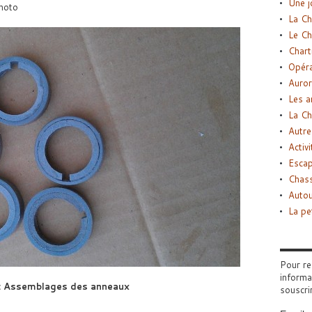
Une j
photo
La Ch
Le Ch
Chart
Opéra
Auror
Les a
La Ch
Autre
Activi
Esca
Chass
Autou
La pe
Pour re
informa
: Assemblages des anneaux
souscri