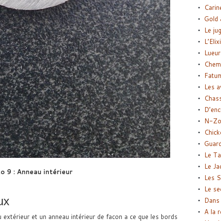
Carin
Gold 
Le ju
L’Elix
Lueur
Chemi
Fatu
Les a
Chas
D’enc
N-Zo
Chick
Guard
Le Ta
Le Ja
o 9 : Anneau intérieur
Les S
Le se
ux
Dans 
A la 
 extérieur et un anneau intérieur de facon a ce que les bords