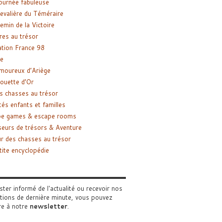
ournée fabuleuse
evalière du Téméraire
emin de la Victoire
res au trésor
tion France 98
e
moureux d’Ariège
ouette d’Or
s chasses au trésor
tés enfants et familles
pe games & escape rooms
eurs de trésors & Aventure
r des chasses au trésor
tite encyclopédie
ster informé de l'actualité ou recevoir nos
tions de dernière minute, vous pouvez
re à notre
newsletter
.