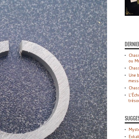
DERNIE
Chass
ou M
Chass
Une b
mess
Chass
L’Éch
tréso
SUGGE
Myste
Exkal