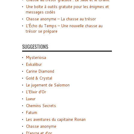
Une boîte à outils gratuite pour les énigmes et
messages codés
Chasse anonyme – La chasse au trésor
L’Écho du Temps – Une nouvelle chasse au
trésor se prépare
SUGGESTIONS
Mysteriosa
Exkalibur
Carine Diamond
Gold & Crystal
Le jugement de Salomon
L’Elixir d’Or
Lueur
Chemins Secrets
Fatum
Les aventures du capitaine Ronan
Chasse anonyme
D’encre et d’or