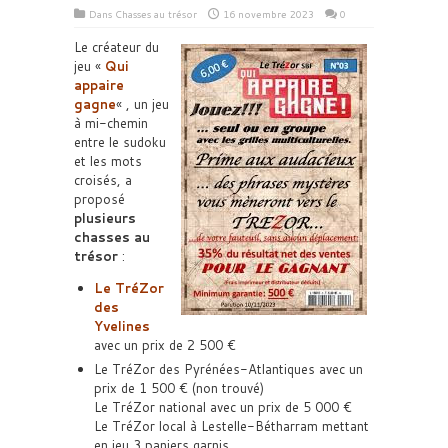
Dans
Chasses au trésor
16 novembre 2023
0
Le créateur du
jeu «
Qui
appaire
gagne
« , un jeu
à mi-chemin
entre le sudoku
et les mots
croisés, a
proposé
plusieurs
chasses au
trésor
:
Le TréZor
des
Yvelines
avec un prix de 2 500 €
Le TréZor des Pyrénées-Atlantiques avec un
prix de 1 500 € (non trouvé)
Le TréZor national avec un prix de 5 000 €
Le TréZor local à Lestelle-Bétharram mettant
en jeu 3 paniers garnis