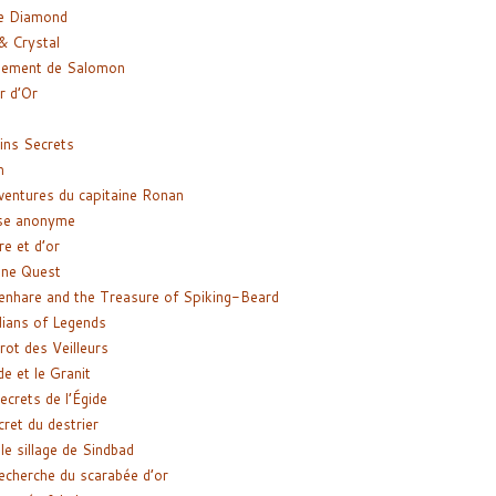
e Diamond
& Crystal
gement de Salomon
ir d’Or
ns Secrets
m
ventures du capitaine Ronan
se anonyme
re et d’or
ne Quest
enhare and the Treasure of Spiking-Beard
ians of Legends
rot des Veilleurs
de et le Granit
ecrets de l’Égide
cret du destrier
le sillage de Sindbad
recherche du scarabée d’or