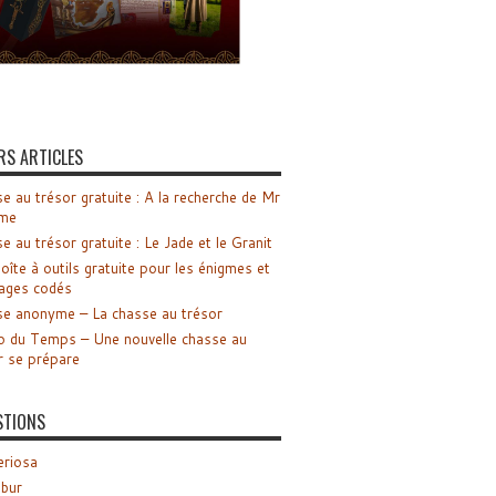
RS ARTICLES
e au trésor gratuite : A la recherche de Mr
me
e au trésor gratuite : Le Jade et le Granit
oîte à outils gratuite pour les énigmes et
ages codés
e anonyme – La chasse au trésor
o du Temps – Une nouvelle chasse au
r se prépare
STIONS
riosa
ibur