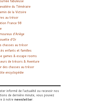
ournée fabuleuse
evalière du Téméraire
emin de la Victoire
res au trésor
tion France 98
e
moureux d’Ariège
ouette d’Or
s chasses au trésor
tés enfants et familles
pe games & escape rooms
eurs de trésors & Aventure
r des chasses au trésor
tite encyclopédie
ster informé de l'actualité ou recevoir nos
tions de dernière minute, vous pouvez
re à notre
newsletter
.