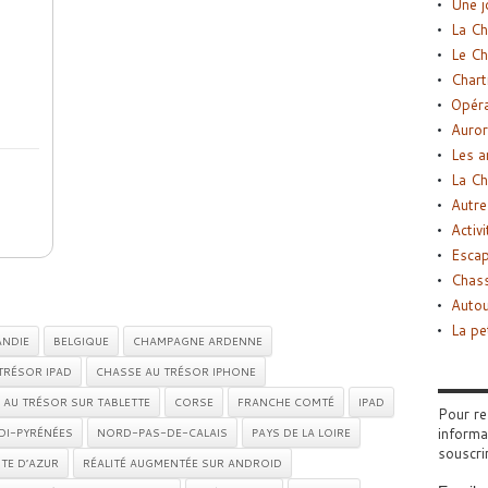
Une j
La Ch
Le Ch
Chart
Opéra
Auror
Les a
La Ch
Autre
Activi
Esca
Chass
Autou
La pe
NDIE
BELGIQUE
CHAMPAGNE ARDENNE
TRÉSOR IPAD
CHASSE AU TRÉSOR IPHONE
 AU TRÉSOR SUR TABLETTE
CORSE
FRANCHE COMTÉ
IPAD
Pour re
informa
DI-PYRÉNÉES
NORD-PAS-DE-CALAIS
PAYS DE LA LOIRE
souscri
TE D’AZUR
RÉALITÉ AUGMENTÉE SUR ANDROID