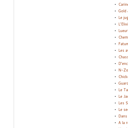
Carin
Gold 
Le ju
L’Elix
Lueur
Chemi
Fatu
Les a
Chas
D’enc
N-Zo
Chick
Guard
Le Ta
Le Ja
Les S
Le se
Dans 
A la 