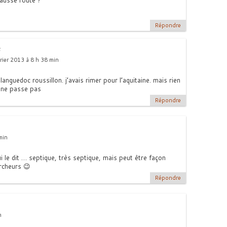
fausse route ?
Répondre
rier 2013 à 8 h 38 min
 languedoc roussillon. j’avais rimer pour l’aquitaine. mais rien
a ne passe pas
Répondre
min
ui le dit … septique, très septique, mais peut être façon
rcheurs 😉
Répondre
n