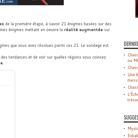
es
de la première étape, à savoir 21 énigmes basées sur des
aines énigmes mettant en oeuvre la
réalité augmentée
sur
DERNIE
igmes que vous avez résolues parmi ces 21. Le sondage est
Chass
des tendances et de voir sur quelles régions vous coincez
ou M
le
.
Chass
Une b
mess
Chass
L’Éch
tréso
SUGGE
Myste
Exkal