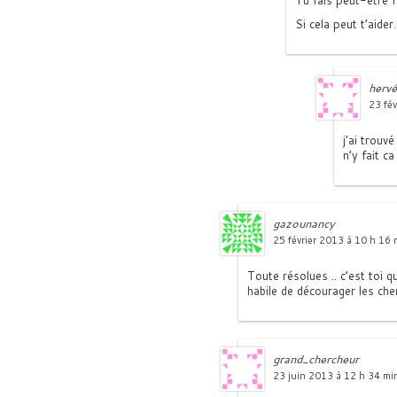
Tu fais peut-être 
Si cela peut t’aider.
hervé
23 fév
j’ai trouvé
n’y fait c
gazounancy
25 février 2013 à 10 h 16 
Toute résolues .. c’est toi q
habile de décourager les che
grand_chercheur
23 juin 2013 à 12 h 34 mi