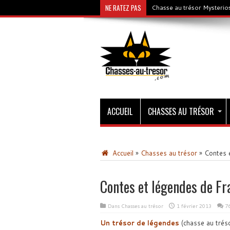
NE RATEZ PAS
Chasse au trésor Mysterios
ACCUEIL
CHASSES AU TRÉSOR
Accueil
»
Chasses au trésor
»
Contes 
Contes et légendes de Fr
Dans
Chasses au trésor
1 février 2013
7
Un trésor de légendes
(chasse au tréso