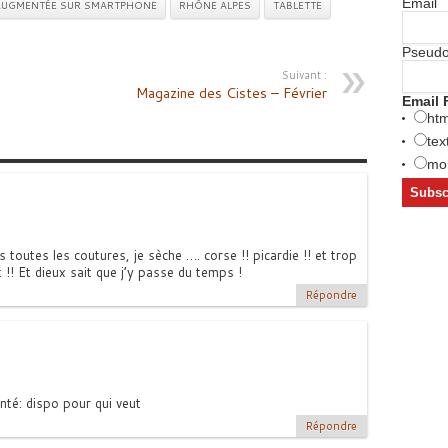
Email
 AUGMENTÉE SUR SMARTPHONE
RHÔNE ALPES
TABLETTE
Pseud
Suivant :
Magazine des Cistes – Février
Email 
htm
tex
mob
toutes les coutures, je sèche …. corse !! picardie !! et trop
 !! Et dieux sait que j’y passe du temps !
Répondre
nté: dispo pour qui veut
Répondre