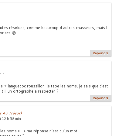
outes résolues, comme beaucoup d autres chasseurs, mais l
oriace 😕
Répondre
min
ine + languedoc roussillon. je tape les noms, je sais que c’est
 t il un ortographe a respecter ?
Répondre
 Au Trésor)
à 12 h 58 min
« les noms » -> ma réponse n’est qu’un mot