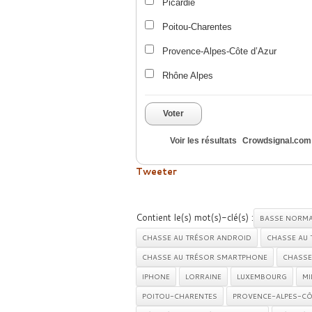
Picardie
Poitou-Charentes
Provence-Alpes-Côte d’Azur
Rhône Alpes
Voter
Voir les résultats
Crowdsignal.com
Tweeter
Contient le(s) mot(s)-clé(s) :
BASSE NORMA
CHASSE AU TRÉSOR ANDROID
CHASSE AU 
CHASSE AU TRÉSOR SMARTPHONE
CHASSE
IPHONE
LORRAINE
LUXEMBOURG
MI
POITOU-CHARENTES
PROVENCE-ALPES-CÔ