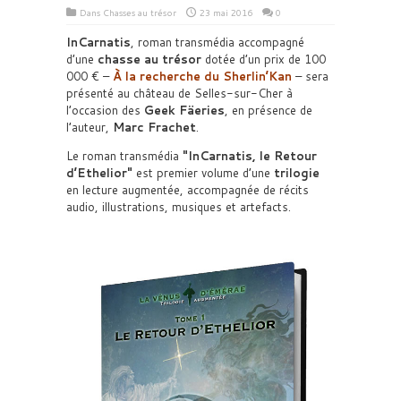
Dans
Chasses au trésor
23 mai 2016
0
InCarnatis
, roman transmédia accompagné
d’une
chasse au trésor
dotée d’un prix de 100
000 € –
À la recherche du Sherlin’Kan
– sera
présenté au château de Selles-sur-Cher à
l’occasion des
Geek Fäeries
, en présence de
l’auteur,
Marc Frachet
.
Le roman transmédia
InCarnatis, le Retour
d’Ethelior
est premier volume d’une
trilogie
en lecture augmentée, accompagnée de récits
audio, illustrations, musiques et artefacts.