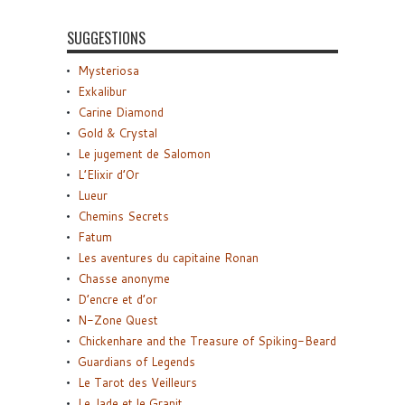
SUGGESTIONS
Mysteriosa
Exkalibur
Carine Diamond
Gold & Crystal
Le jugement de Salomon
L’Elixir d’Or
Lueur
Chemins Secrets
Fatum
Les aventures du capitaine Ronan
Chasse anonyme
D’encre et d’or
N-Zone Quest
Chickenhare and the Treasure of Spiking-Beard
Guardians of Legends
Le Tarot des Veilleurs
Le Jade et le Granit