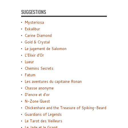
SUGGESTIONS
Mysteriosa
Exkalibur
Carine Diamond
Gold & Crystal
Le jugement de Salomon
L’Elixir d’Or
Lueur
Chemins Secrets
Fatum
Les aventures du capitaine Ronan
Chasse anonyme
D’encre et d’or
N-Zone Quest
Chickenhare and the Treasure of Spiking-Beard
Guardians of Legends
Le Tarot des Veilleurs
Le Jade et le Granit