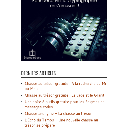
DERNIERS ARTICLES
Chasse au trésor gratuite : A la recherche de Mr
ou Mme
Chasse au trésor gratuite : Le Jade et le Granit
Une boîte à outils gratuite pour les énigmes et
messages codés
Chasse anonyme – La chasse au trésor
L’Écho du Temps – Une nouvelle chasse au
trésor se prépare