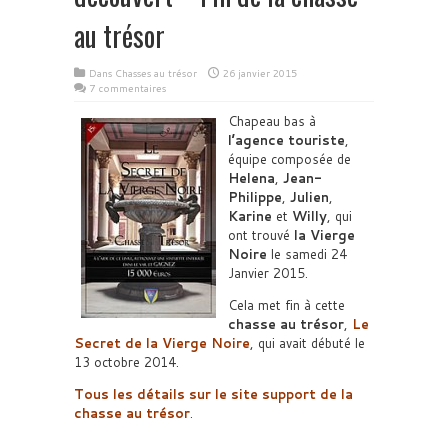
au trésor
Dans
Chasses au trésor
26 janvier 2015
7 commentaires
Chapeau bas à
l’agence touriste
,
équipe composée de
Helena
,
Jean-
Philippe
,
Julien
,
Karine
et
Willy
, qui
ont trouvé
la Vierge
Noire
le samedi 24
Janvier 2015.
Cela met fin à cette
chasse au trésor
,
Le
Secret de la Vierge Noire
, qui avait débuté le
13 octobre 2014.
Tous les détails sur le site support de la
chasse au trésor
.