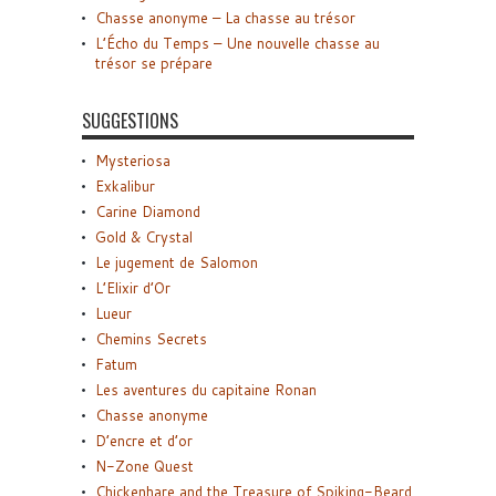
Chasse anonyme – La chasse au trésor
L’Écho du Temps – Une nouvelle chasse au
trésor se prépare
SUGGESTIONS
Mysteriosa
Exkalibur
Carine Diamond
Gold & Crystal
Le jugement de Salomon
L’Elixir d’Or
Lueur
Chemins Secrets
Fatum
Les aventures du capitaine Ronan
Chasse anonyme
D’encre et d’or
N-Zone Quest
Chickenhare and the Treasure of Spiking-Beard