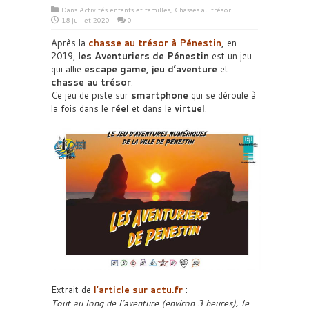
Dans
Activités enfants et familles
,
Chasses au trésor
18 juillet 2020
0
Après la
chasse au trésor à Pénestin
, en
2019, l
es Aventuriers de Pénestin
est un jeu
qui allie
escape game
,
jeu d’aventure
et
chasse au trésor
.
Ce jeu de piste sur
smartphone
qui se déroule à
la fois dans le
réel
et dans le
virtuel
.
Extrait de
l’article sur actu.fr
:
Tout au long de l’aventure (environ 3 heures), le