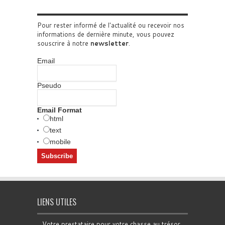
Pour rester informé de l'actualité ou recevoir nos
informations de dernière minute, vous pouvez
souscrire à notre
newsletter
.
Email
Pseudo
Email Format
html
text
mobile
LIENS UTILES
Votre prestataire pour votre chasse au trésor