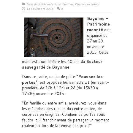
Dans
Activités enfants et familles
,
Chasses au trésor
13 novembre 2015
0
Bayonne –
Patrimoine
raconté
est
organisé du
27 au 29
novembre
2015. Cette
manifestation célèbre les 40 ans du
Secteur
sauvegardé
de
Bayonne
.
Dans ce cadre, un jeu de piste
Poussez les
portes
, est proposé les samedis 21 (en avant-
première, de 10h à 12h) et 28 (de 15h30 à
17h30) novembre 2015.
En famille ou entre amis, aventurez-vous dans
les méandres des ruelles du centre ancien, de
surprises en énigmes. Combien de portes vous
faudra-t-il franchir avant de partager un moment
chaleureux lors de la remise des prix ?