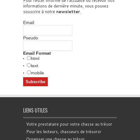
Pour rester informé de l'actualité ou recevoir nos
informations de dernière minute, vous pouvez
souscrire à notre
newsletter
.
Email
Pseudo
Email Format
html
text
mobile
LIENS UTILES
Votre prestataire pour votre chasse au trésor
Pour les lecteurs, chasseurs de trésorsr
Organiser une chasse au trésor