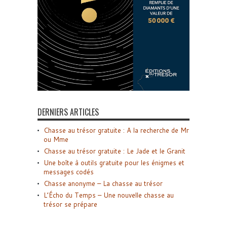
DERNIERS ARTICLES
Chasse au trésor gratuite : A la recherche de Mr
ou Mme
Chasse au trésor gratuite : Le Jade et le Granit
Une boîte à outils gratuite pour les énigmes et
messages codés
Chasse anonyme – La chasse au trésor
L’Écho du Temps – Une nouvelle chasse au
trésor se prépare