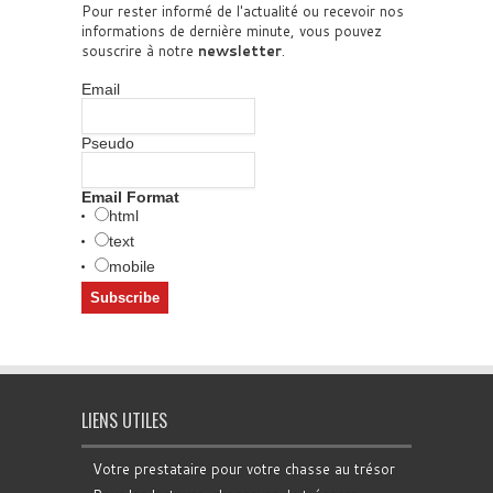
Pour rester informé de l'actualité ou recevoir nos
informations de dernière minute, vous pouvez
souscrire à notre
newsletter
.
Email
Pseudo
Email Format
html
text
mobile
LIENS UTILES
Votre prestataire pour votre chasse au trésor