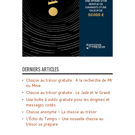
DERNIERS ARTICLES
Chasse au trésor gratuite : A la recherche de Mr
ou Mme
Chasse au trésor gratuite : Le Jade et le Granit
Une boîte à outils gratuite pour les énigmes et
messages codés
Chasse anonyme – La chasse au trésor
L’Écho du Temps – Une nouvelle chasse au
trésor se prépare