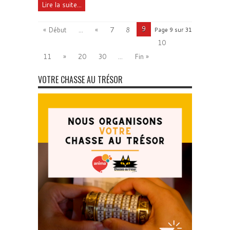
Lire la suite...
9
« Début
...
«
7
8
Page 9 sur 31
10
11
»
20
30
...
Fin »
VOTRE CHASSE AU TRÉSOR