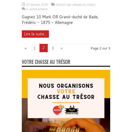
17 janvier 2010
Autour des chasses au trésor
1 commentaire
Gagnez 10 Mark OR Grand-duché de Bade,
Frédéric - 1875 - Allemagne
Lire la suite...
2
«
1
3
»
Page 2 sur 3
VOTRE CHASSE AU TRÉSOR