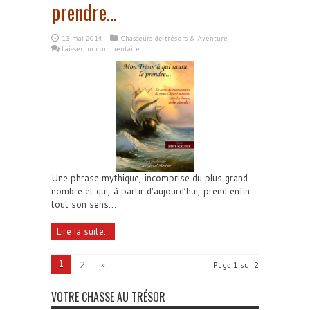
prendre…
13 mai 2014
Chasseurs de trésors & Aventure
Laisser un commentaire
Une phrase mythique, incomprise du plus grand
nombre et qui, à partir d’aujourd’hui, prend enfin
tout son sens…
Lire la suite...
1
2
»
Page 1 sur 2
VOTRE CHASSE AU TRÉSOR