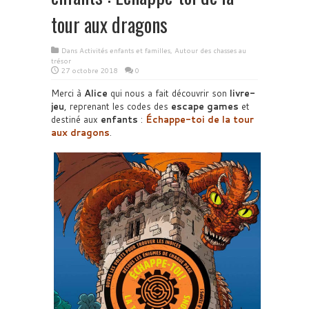
tour aux dragons
Dans
Activités enfants et familles
,
Autour des chasses au
trésor
27 octobre 2018
0
Merci à
Alice
qui nous a fait découvrir son
livre-
jeu
, reprenant les codes des
escape games
et
destiné aux
enfants
:
Échappe-toi de la tour
aux dragons
.