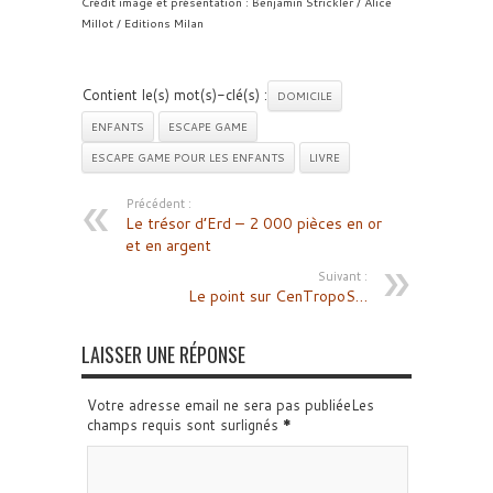
Crédit image et présentation : Benjamin Strickler / Alice
Millot / Editions Milan
Contient le(s) mot(s)-clé(s) :
DOMICILE
ENFANTS
ESCAPE GAME
ESCAPE GAME POUR LES ENFANTS
LIVRE
Précédent :
Le trésor d’Erd – 2 000 pièces en or
et en argent
Suivant :
Le point sur CenTropoS…
LAISSER UNE RÉPONSE
Votre adresse email ne sera pas publiéeLes
champs requis sont surlignés
*