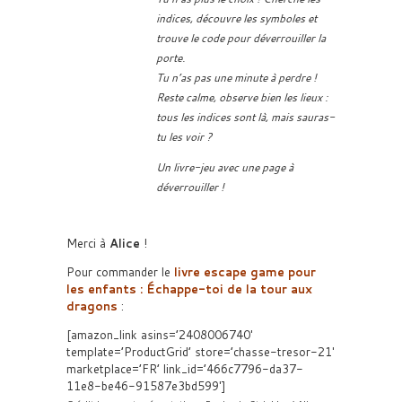
indices, découvre les symboles et
trouve le code pour déverrouiller la
porte.
Tu n’as pas une minute à perdre !
Reste calme, observe bien les lieux :
tous les indices sont là, mais sauras-
tu les voir ?
Un livre-jeu avec une page à
déverrouiller !
Merci à
Alice
!
Pour commander le
livre escape game pour
les enfants : Échappe-toi de la tour aux
dragons
:
[amazon_link asins=’2408006740′
template=’ProductGrid’ store=’chasse-tresor-21′
marketplace=’FR’ link_id=’466c7796-da37-
11e8-be46-91587e3bd599′]