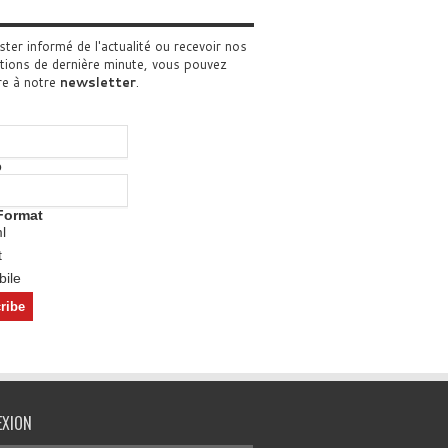
ster informé de l'actualité ou recevoir nos
tions de dernière minute, vous pouvez
re à notre
newsletter
.
o
Format
l
t
ile
EXION