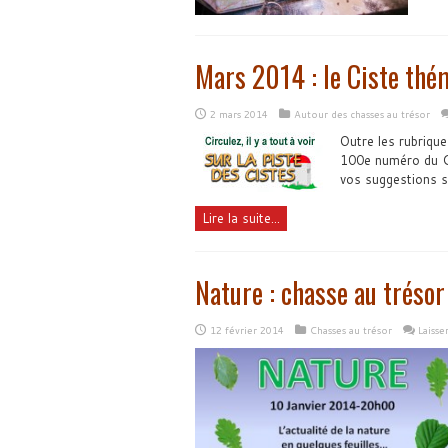
Mars 2014 : le Ciste thé
2 mars 2014
Autour des chasses au trésor
Outre les rubrique
100e numéro du Ci
vos suggestions su
Lire la suite...
Nature : chasse au tréso
12 février 2014
Chasses au trésor
Laiss