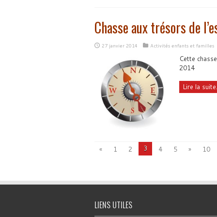
Chasse aux trésors de l’e
27 janvier 2014
Activités enfants et familles
Cette chasse 
2014
Lire la suite.
3
«
1
2
4
5
»
10
LIENS UTILES