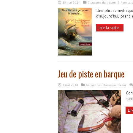
13 mai 2014
Chasseurs de trésors & Aventur
Une phrase mythique,
d’aujourd’hui, prend
Lire la suite...
Jeu de piste en barque
3 mai 2014
Autour des chasses au trésor
Cont
bar
Lir