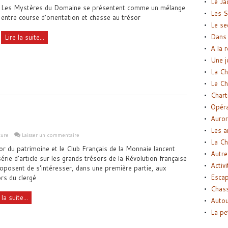
Le Ja
Les Mystères du Domaine se présentent comme un mélange
Les S
entre course d'orientation et chasse au trésor
Le se
Dans 
Lire la suite...
A la 
Une j
La Ch
Le Ch
Chart
Opéra
Auror
Les a
ture
Laisser un commentaire
La Ch
r du patrimoine et le Club Français de la Monnaie lancent
Autre
érie d'article sur les grands trésors de la Révolution française
Activi
oposent de s'intéresser, dans une première partie, aux
Esca
rs du clergé
Chass
 la suite...
Autou
La pe