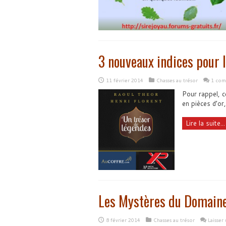
3 nouveaux indices pour 
11 février 2014
Chasses au trésor
1 com
Pour rappel, c
en pièces d’or,
Lire la suite...
Les Mystères du Domain
8 février 2014
Chasses au trésor
Laisser