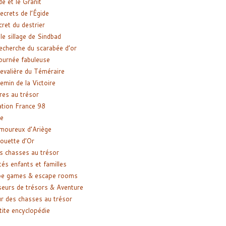
de et le Granit
ecrets de l’Égide
cret du destrier
le sillage de Sindbad
recherche du scarabée d’or
ournée fabuleuse
evalière du Téméraire
emin de la Victoire
res au trésor
tion France 98
e
moureux d’Ariège
ouette d’Or
s chasses au trésor
tés enfants et familles
pe games & escape rooms
eurs de trésors & Aventure
r des chasses au trésor
tite encyclopédie