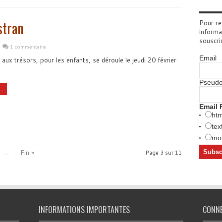
stran
Pour re
informa
souscri
1 commentaire
Email
aux trésors, pour les enfants, se déroule le jeudi 20 février
Pseud
..
Email 
htm
tex
mob
...
Fin »
Page 3 sur 11
INFORMATIONS IMPORTANTES
CONN