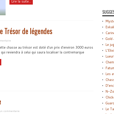
Lire la suite...
SUGGE
Myste
Exkal
le Trésor de légendes
Carin
Gold 
mentaire
Le ju
ette chasse au trésor est doté d'un prix d'environ 3000 euros
L’Elix
 qui reviendra à celui qui saura localiser la contremarque
Lueur
Chemi
Fatu
Les a
Chas
D’enc
N-Zo
Chick
e
Guard
Le Ta
 un commentaire