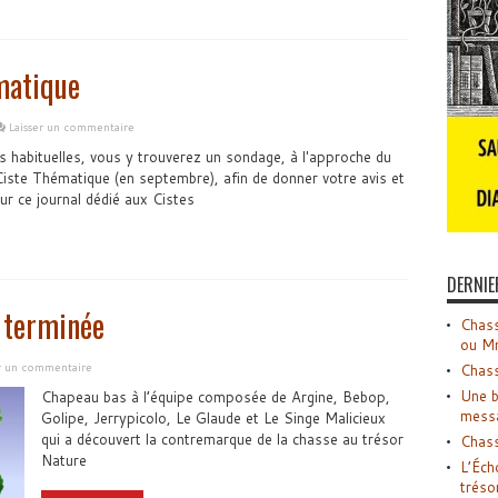
matique
Laisser un commentaire
s habituelles, vous y trouverez un sondage, à l'approche du
ste Thématique (en septembre), afin de donner votre avis et
r ce journal dédié aux Cistes
DERNIE
r terminée
Chass
ou M
er un commentaire
Chass
Une b
Chapeau bas à l’équipe composée de Argine, Bebop,
mess
Golipe, Jerrypicolo, Le Glaude et Le Singe Malicieux
qui a découvert la contremarque de la chasse au trésor
Chass
Nature
L’Éch
tréso