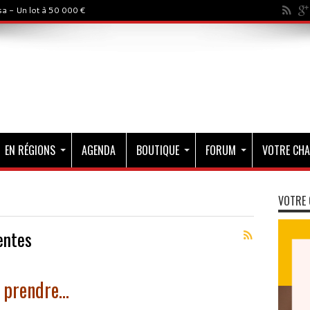
a - Un lot à 50 000 €
EN RÉGIONS
AGENDA
BOUTIQUE
FORUM
VOTRE CHA
VOTRE 
entes
e prendre…