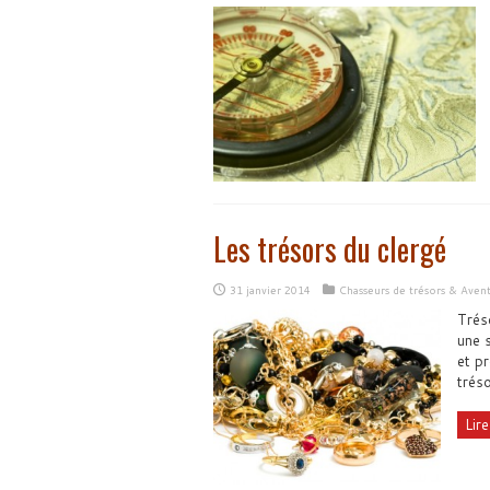
Les trésors du clergé
31 janvier 2014
Chasseurs de trésors & Aven
Tréso
une s
et pr
tréso
Lire