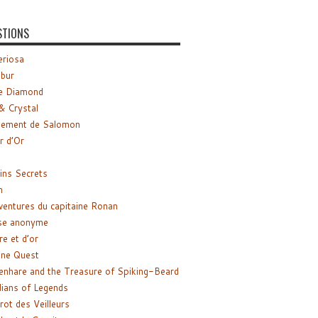
STIONS
riosa
ibur
e Diamond
& Crystal
gement de Salomon
ir d’Or
ns Secrets
m
ventures du capitaine Ronan
se anonyme
re et d’or
ne Quest
enhare and the Treasure of Spiking-Beard
ians of Legends
rot des Veilleurs