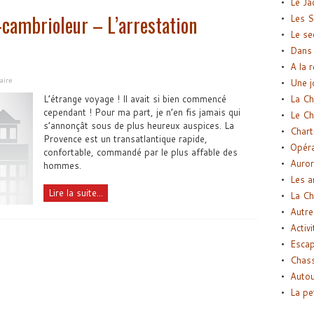
Le Ja
cambrioleur – L’arrestation
Les S
Le se
Dans 
A la 
aire
Une j
L’étrange voyage ! Il avait si bien commencé
La Ch
cependant ! Pour ma part, je n’en fis jamais qui
Le Ch
s’annonçât sous de plus heureux auspices. La
Chart
Provence est un transatlantique rapide,
Opéra
confortable, commandé par le plus affable des
Auror
hommes.
Les a
Lire la suite...
La Ch
Autre
Activi
Esca
Chass
Autou
La pe