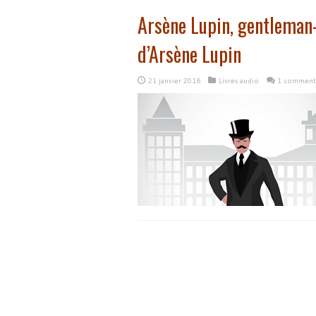
Arsène Lupin, gentleman-
d’Arsène Lupin
21 janvier 2016
Livres audio
1 comment