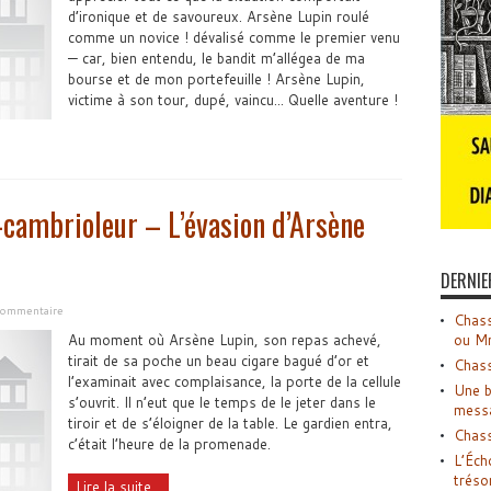
d’ironique et de savoureux. Arsène Lupin roulé
comme un novice ! dévalisé comme le premier venu
— car, bien entendu, le bandit m’allégea de ma
bourse et de mon portefeuille ! Arsène Lupin,
victime à son tour, dupé, vaincu... Quelle aventure !
cambrioleur – L’évasion d’Arsène
DERNIE
 commentaire
Chass
Au moment où Arsène Lupin, son repas achevé,
ou M
tirait de sa poche un beau cigare bagué d’or et
Chass
l’examinait avec complaisance, la porte de la cellule
Une b
s’ouvrit. Il n’eut que le temps de le jeter dans le
mess
tiroir et de s’éloigner de la table. Le gardien entra,
Chass
c’était l’heure de la promenade.
L’Éch
tréso
Lire la suite...