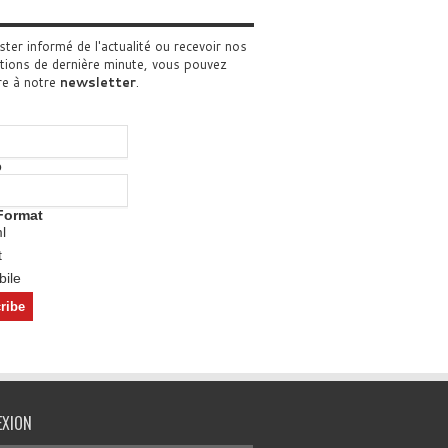
ster informé de l'actualité ou recevoir nos
tions de dernière minute, vous pouvez
re à notre
newsletter
.
o
Format
l
t
ile
EXION