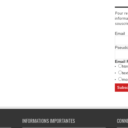
Pour re
informa
souscri
Email
Pseud
Email 
htm
tex
mob
INFORMATIONS IMPORTANTES
CONN