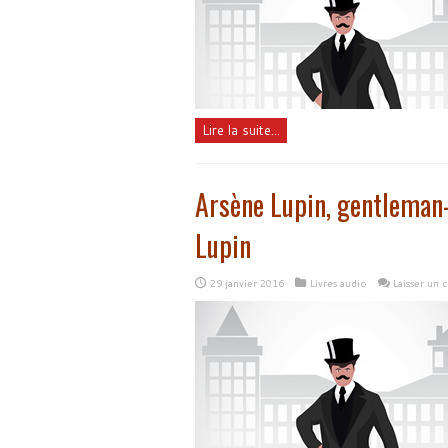
Lire la suite...
Arsène Lupin, gentleman-
Lupin
29 janvier 2016
Livres audio
Laisser un