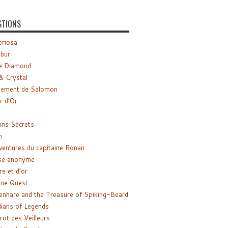
STIONS
riosa
ibur
e Diamond
& Crystal
gement de Salomon
ir d’Or
ns Secrets
m
ventures du capitaine Ronan
se anonyme
re et d’or
ne Quest
enhare and the Treasure of Spiking-Beard
ians of Legends
rot des Veilleurs