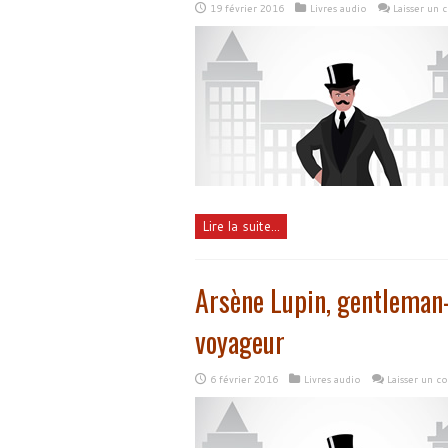
19 février 2016
Livres audio
Laisser un
Lire la suite...
Arsène Lupin, gentleman
voyageur
6 février 2016
Livres audio
Laisser un 