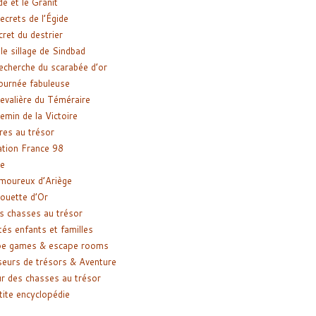
de et le Granit
ecrets de l’Égide
cret du destrier
le sillage de Sindbad
recherche du scarabée d’or
ournée fabuleuse
evalière du Téméraire
emin de la Victoire
res au trésor
tion France 98
e
moureux d’Ariège
ouette d’Or
s chasses au trésor
tés enfants et familles
pe games & escape rooms
eurs de trésors & Aventure
r des chasses au trésor
tite encyclopédie