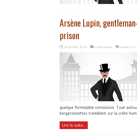
Arsène Lupin, gentleman
prison
24 janvier 2016
Livres audio
Laisser un
quelque formidable convulsion. Tout autour
bergeronnettes tremblent sur la crête humi
Lire la suite...