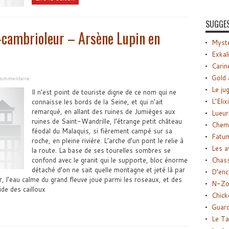
SUGGE
-cambrioleur – Arsène Lupin en
Myste
Exkal
Carin
Gold 
 commentaire
Le ju
Il n’est point de touriste digne de ce nom qui ne
L’Elix
connaisse les bords de la Seine, et qui n’ait
remarqué, en allant des ruines de Jumièges aux
Lueur
ruines de Saint-Wandrille, l’étrange petit château
Chemi
féodal du Malaquis, si fièrement campé sur sa
Fatu
roche, en pleine rivière. L’arche d’un pont le relie à
Les a
la route. La base de ses tourelles sombres se
confond avec le granit qui le supporte, bloc énorme
Chas
détaché d’on ne sait quelle montagne et jeté là par
D’enc
, l’eau calme du grand fleuve joue parmi les roseaux, et des
N-Zo
de des cailloux
Chick
Guard
Le Ta