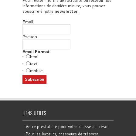
Pour rester informé de l'actualité ou recevoir nos
informations de dernière minute, vous pouvez
souscrire à notre
newsletter
.
Email
Pseudo
Email Format
html
text
mobile
LIENS UTILES
Votre prestataire pour votre chasse au trésor
Pour les lecteurs, chasseurs de trésorsr