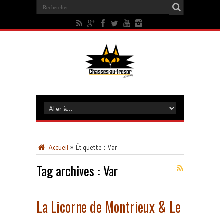
Accueil
»
Étiquette :
Var
Tag archives :
Var
La Licorne de Montrieux & Le