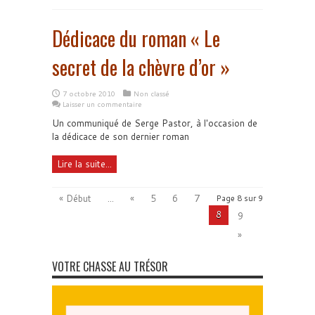
Dédicace du roman « Le
secret de la chèvre d’or »
7 octobre 2010
Non classé
Laisser un commentaire
Un communiqué de Serge Pastor, à l'occasion de
la dédicace de son dernier roman
Lire la suite...
« Début
...
«
5
6
7
Page 8 sur 9
8
9
»
VOTRE CHASSE AU TRÉSOR