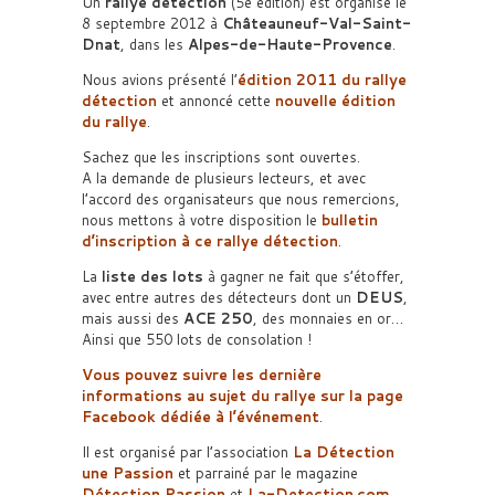
Un
rallye détection
(5e édition) est organisé le
8 septembre 2012 à
Châteauneuf-Val-Saint-
Dnat
, dans les
Alpes-de-Haute-Provence
.
Nous avions présenté l’
édition 2011 du rallye
détection
et annoncé cette
nouvelle édition
du rallye
.
Sachez que les inscriptions sont ouvertes.
A la demande de plusieurs lecteurs, et avec
l’accord des organisateurs que nous remercions,
nous mettons à votre disposition le
bulletin
d’inscription à ce rallye détection
.
La
liste des lots
à gagner ne fait que s’étoffer,
avec entre autres des détecteurs dont un
DEUS
,
mais aussi des
ACE 250
, des monnaies en or…
Ainsi que 550 lots de consolation !
Vous pouvez suivre les dernière
informations au sujet du rallye sur la page
Facebook dédiée à l’événement
.
Il est organisé par l’association
La Détection
une Passion
et parrainé par le magazine
Détection Passion
et
La-Detection.com
.