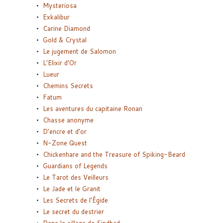
Mysteriosa
Exkalibur
Carine Diamond
Gold & Crystal
Le jugement de Salomon
L’Elixir d’Or
Lueur
Chemins Secrets
Fatum
Les aventures du capitaine Ronan
Chasse anonyme
D’encre et d’or
N-Zone Quest
Chickenhare and the Treasure of Spiking-Beard
Guardians of Legends
Le Tarot des Veilleurs
Le Jade et le Granit
Les Secrets de l’Égide
Le secret du destrier
Dans le sillage de Sindbad