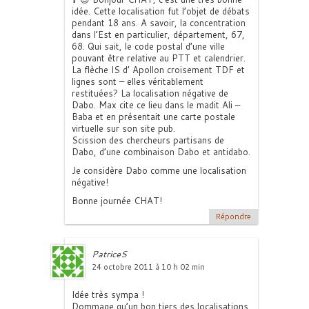
idée. Cette localisation fut l’objet de débats
pendant 18 ans. A savoir, la concentration
dans l’Est en particulier, département, 67,
68. Qui sait, le code postal d’une ville
pouvant être relative au PTT et calendrier.
La flèche IS d’ Apollon croisement TDF et
lignes sont – elles véritablement
restituées? La localisation négative de
Dabo. Max cite ce lieu dans le madit Ali –
Baba et en présentait une carte postale
virtuelle sur son site pub.
Scission des chercheurs partisans de
Dabo, d’une combinaison Dabo et antidabo.
Je considère Dabo comme une localisation
négative!
Bonne journée CHAT!
Répondre
PatriceS
24 octobre 2011 à 10 h 02 min
Idée très sympa !
Dommage qu’un bon tiers des localisations