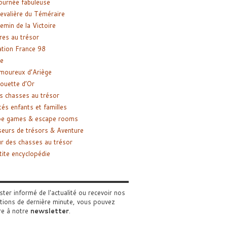
ournée fabuleuse
evalière du Téméraire
emin de la Victoire
res au trésor
tion France 98
e
moureux d’Ariège
ouette d’Or
s chasses au trésor
tés enfants et familles
pe games & escape rooms
eurs de trésors & Aventure
r des chasses au trésor
tite encyclopédie
ster informé de l'actualité ou recevoir nos
tions de dernière minute, vous pouvez
re à notre
newsletter
.