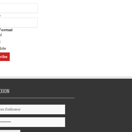
o
Format
l
t
ile
EXION