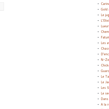
Carin
Gold 
Le ju
L’Elix
Lueur
Chemi
Fatu
Les a
Chas
D’enc
N-Zo
Chick
Guard
Le Ta
Le Ja
Les S
Le se
Dans 
A la 