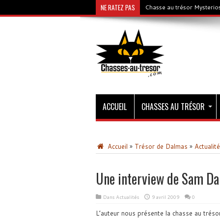
NE RATEZ PAS
Chasse au trésor Mysterios
ACCUEIL
CHASSES AU TRÉSOR
Accueil
»
Trésor de Dalmas
»
Actualit
Une interview de Sam D
Dans
Actualités
9 avril 2009
0
L’auteur nous présente la chasse au tréso