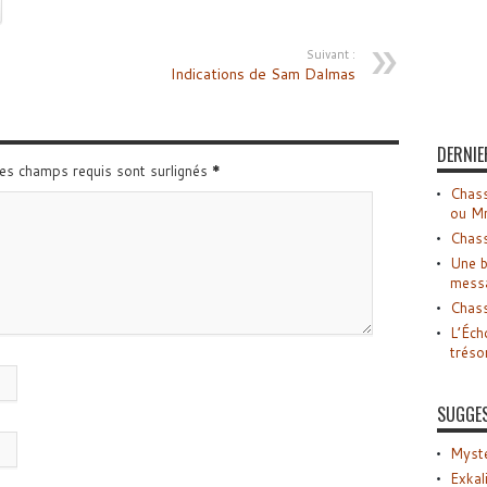
Suivant :
Indications de Sam Dalmas
DERNIE
Les champs requis sont surlignés
*
Chass
ou M
Chass
Une b
mess
Chass
L’Éch
tréso
SUGGE
Myste
Exkal