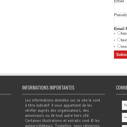
Email
Pseud
Email 
htm
tex
mob
INFORMATIONS IMPORTANTES
CONN
Les informations données sur ce site le sont
à titre indicatif. Il vous appartient de les
vérifier auprès des organisateurs, des
annonceurs ou de tout autre tiers cité.
Certaines illustrations et extraits sont © les
auteurs/éditeurs. Toutefois, nous retirerons