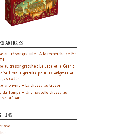
RS ARTICLES
e au trésor gratuite : A la recherche de Mr
me
e au trésor gratuite : Le Jade et le Granit
oîte à outils gratuite pour les énigmes et
ages codés
e anonyme – La chasse au trésor
o du Temps – Une nouvelle chasse au
r se prépare
STIONS
riosa
ibur