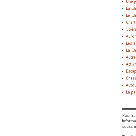
Une j
La Ch
Le Ch
Chart
Opéra
Auror
Les a
La Ch
Autre
Activi
Esca
Chass
Autou
La pe
Pour re
informa
souscri