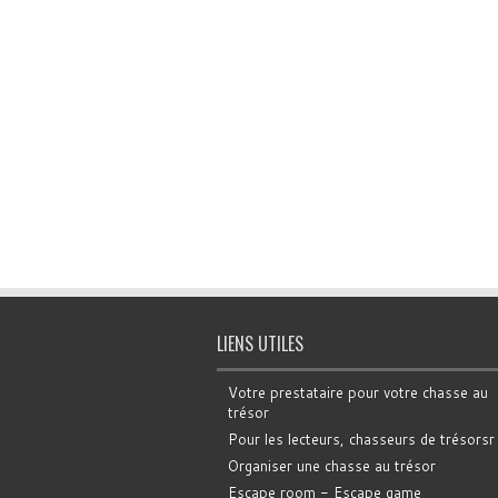
LIENS UTILES
Votre prestataire pour votre chasse au
trésor
Pour les lecteurs, chasseurs de trésorsr
Organiser une chasse au trésor
Escape room - Escape game