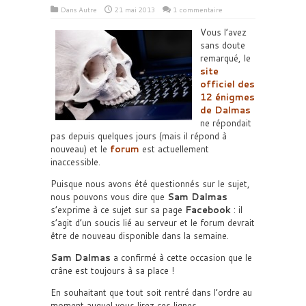
Dans
Autre
21 mai 2013
1 commentaire
Vous l’avez
sans doute
remarqué, le
site
officiel des
12 énigmes
de Dalmas
ne répondait
pas depuis quelques jours (mais il répond à
nouveau) et le
forum
est actuellement
inaccessible.
Puisque nous avons été questionnés sur le sujet,
nous pouvons vous dire que
Sam Dalmas
s’exprime à ce sujet sur sa page
Facebook
: il
s’agit d’un soucis lié au serveur et le forum devrait
être de nouveau disponible dans la semaine.
Sam Dalmas
a confirmé à cette occasion que le
crâne est toujours à sa place !
En souhaitant que tout soit rentré dans l’ordre au
moment auquel vous lirez ces lignes.