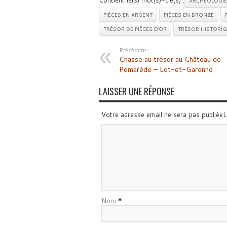
Contient le(s) mot(s)-clé(s) :
ARCHÉOLOGIE
PIÈCES EN ARGENT
PIÈCES EN BRONZE
TRÉSOR DE PIÈCES D'OR
TRÉSOR HISTORIQ
Précédent :
Chasse au trésor au Château de
Pomarède – Lot-et-Garonne
LAISSER UNE RÉPONSE
Votre adresse email ne sera pas publiée
Nom
*