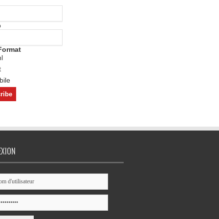
o
Format
l
t
ile
EXION