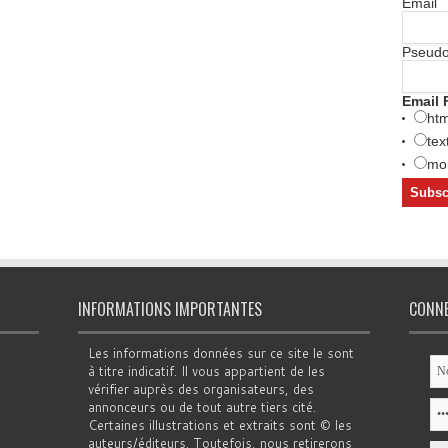
Email
Pseud
Email 
htm
tex
mob
INFORMATIONS IMPORTANTES
CONN
Les informations données sur ce site le sont
à titre indicatif. Il vous appartient de les
vérifier auprès des organisateurs, des
annonceurs ou de tout autre tiers cité.
Certaines illustrations et extraits sont © les
auteurs/éditeurs. Toutefois, nous retirerons