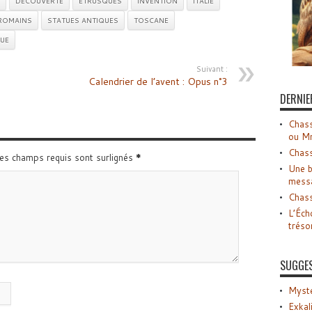
DÉCOUVERTE
ETRUSQUES
INVENTION
ITALIE
ROMAINS
STATUES ANTIQUES
TOSCANE
UE
Suivant :
Calendrier de l’avent : Opus n°3
DERNIE
Chass
ou M
Chass
Les champs requis sont surlignés
*
Une b
mess
Chass
L’Éch
tréso
SUGGE
Myste
Exkal