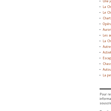
Une j
La Ch
Le Ch
Chart
Opéra
Auror
Les a
La Ch
Autre
Activi
Esca
Chass
Autou
La pe
Pour re
informa
souscri