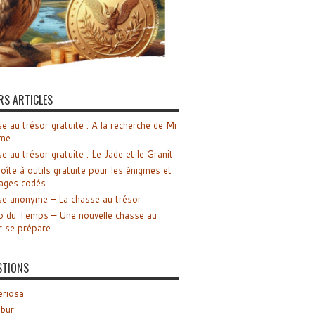
RS ARTICLES
e au trésor gratuite : A la recherche de Mr
me
e au trésor gratuite : Le Jade et le Granit
oîte à outils gratuite pour les énigmes et
ages codés
e anonyme – La chasse au trésor
o du Temps – Une nouvelle chasse au
r se prépare
STIONS
riosa
ibur