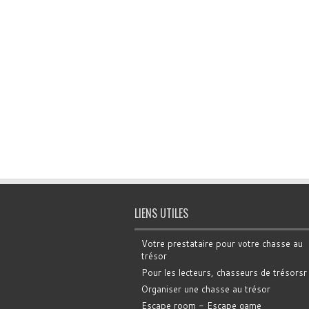
LIENS UTILES
Votre prestataire pour votre chasse au
trésor
Pour les lecteurs, chasseurs de trésorsr
Organiser une chasse au trésor
Escape room - Escape game