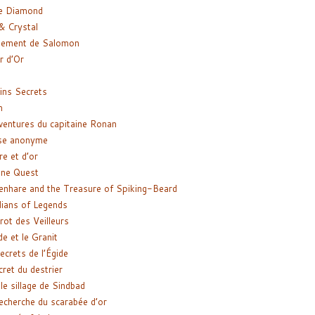
e Diamond
& Crystal
gement de Salomon
ir d’Or
ns Secrets
m
ventures du capitaine Ronan
se anonyme
re et d’or
ne Quest
enhare and the Treasure of Spiking-Beard
ians of Legends
rot des Veilleurs
de et le Granit
ecrets de l’Égide
cret du destrier
le sillage de Sindbad
recherche du scarabée d’or