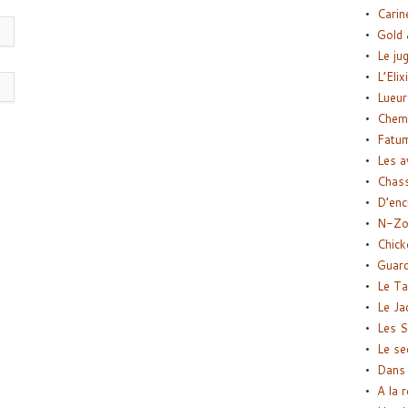
Carin
Gold 
Le ju
L’Elix
Lueur
Chemi
Fatu
Les a
Chas
D’enc
N-Zo
Chick
Guard
Le Ta
Le Ja
Les S
Le se
Dans 
A la 