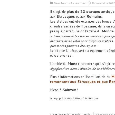
Dans
Trésors & aventures
10 novembre 2022
Il s’agit de
plus de 20 statues antique
aux
Etrusques
et aux
Romains
.
Les statues ont été extraites des boues d
chaudes sacrées de
Toscane
, dans un ét
presque parfait. Selon l’article du
Monde
si bien préservé les pièces mises au jour qu
étrusque et en latin sont toujours visibles
puissantes familles étrusques
« .
Le site de la découverte a également dévo
et
de bronze
.
L’article du
Monde
rapporte qu’il s’agit c
significatives dans l’histoire de la Méditer
Plus d’informations en lisant l’article du
M
remontant aux Etrusques et aux Ro
Merci à
Saintex
!
Image présentée à titre d’illustration