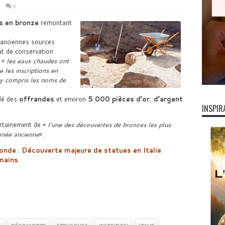
0
s en bronze
remontant
’anciennes sources
at de conservation
, «
les eaux chaudes ont
e les inscriptions en
, y compris les noms de
ilé des
offrandes
et environ
5 000 pièces d’or
,
d’argent
INSPIR
ertainement de «
l’une des découvertes de bronzes les plus
ranée ancienne
« .
onde
:
Découverte majeure de statues en Italie
mains
.