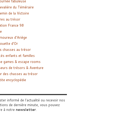
ournée fabuleuse
evalière du Téméraire
emin de la Victoire
res au trésor
tion France 98
e
moureux d’Ariège
ouette d’Or
s chasses au trésor
tés enfants et familles
pe games & escape rooms
eurs de trésors & Aventure
r des chasses au trésor
tite encyclopédie
ster informé de l'actualité ou recevoir nos
tions de dernière minute, vous pouvez
re à notre
newsletter
.