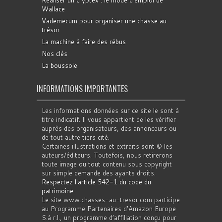
Réaliser un cryptex : le mode d'emploi de
Wallace
Vademecum pour organiser une chasse au
trésor
La machine à faire des rébus
Nos clés
La boussole
INFORMATIONS IMPORTANTES
Les informations données sur ce site le sont à
titre indicatif. Il vous appartient de les vérifier
auprès des organisateurs, des annonceurs ou
de tout autre tiers cité.
Certaines illustrations et extraits sont © les
auteurs/éditeurs. Toutefois, nous retirerons
toute image ou tout contenu sous copyright
sur simple demande des ayants droits.
Respectez l'article 542-1 du code du
patrimoine
.
Le site www.chasses-au-tresor.com participe
au Programme Partenaires d’Amazon Europe
S.à r.l., un programme d’affiliation conçu pour