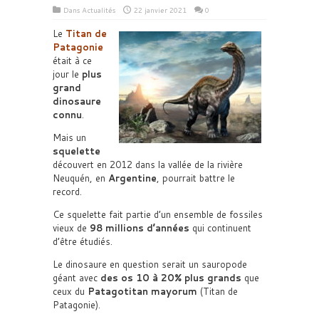
Dans
Actualités
22 janvier 2021
0
Le
Titan de
Patagonie
était à ce
jour le
plus
grand
dinosaure
connu
.
Mais un
squelette
découvert en 2012 dans la vallée de la rivière
Neuquén, en
Argentine
, pourrait battre le
record.
Ce squelette fait partie d’un ensemble de fossiles
vieux de
98 millions d’années
qui continuent
d’être étudiés.
Le dinosaure en question serait un sauropode
géant avec
des os 10 à 20% plus grands
que
ceux du
Patagotitan mayorum
(Titan de
Patagonie).