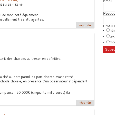
Email
11 à 18 h 32 min
Pseud
di de mon coté également.
isuellement très attrayantes.
Répondre
Email 
htm
tex
mob
rit des chasses au tresor en definitive:
a tiré au sort parmi les participants ayant entré
éthode choisie, en présence d’un observateur indépendant.
ompense : 50 000€ (cinquante mille euros) (la
Répondre