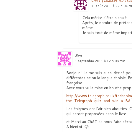
ChAT (Chasses Au Trés
31 août 2011 à 22 h 04 m
Cela mérite d’être signalé.
Après, le nombre de prétenda
même.
Je suis tout de même impatie
Ben
1 septembre 2011 à 12 h 08 min
Bonjour ! Je me suis aussi décidé po
différentes selon la langue choisie. E
française.
Avez vous vu la mise en bouche propo
http://www.telegraph.co.uk/technol
the-Telegraph-quiz-and-win-a-BA-
Les énigmes ont l’air bien abouties. C
qui seront proposées dans le livre.
et Merci au ChAT de nous faire décou
A bientot. 🙂