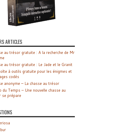
RS ARTICLES
e au trésor gratuite : A la recherche de Mr
me
e au trésor gratuite : Le Jade et le Granit
oîte à outils gratuite pour les énigmes et
ages codés
e anonyme – La chasse au trésor
o du Temps – Une nouvelle chasse au
r se prépare
STIONS
riosa
ibur