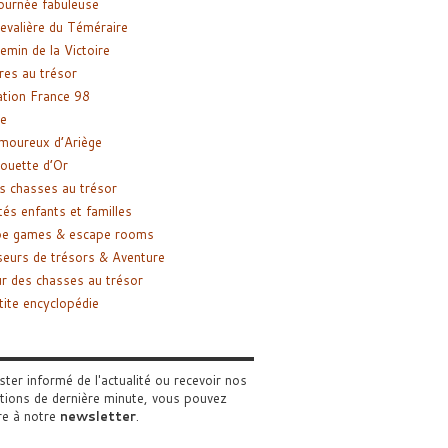
ournée fabuleuse
evalière du Téméraire
emin de la Victoire
res au trésor
tion France 98
e
moureux d’Ariège
ouette d’Or
s chasses au trésor
tés enfants et familles
pe games & escape rooms
eurs de trésors & Aventure
r des chasses au trésor
tite encyclopédie
ster informé de l'actualité ou recevoir nos
tions de dernière minute, vous pouvez
re à notre
newsletter
.