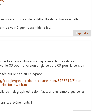
or)
in
nts sera fonction de la difficulté de la chasse en elle-
nt de voir à quoi ressemble le jeu.
Répondre
ur cette chasse. Amazon indique en effet des dates
nvoi le 03 pour la version anglaise et le 09 pour la version
sée sur le site du Telegraph ?
ogy/google/great-global-treasure-hunt/8725217/Enter-
trip-for-two.html
elle du Telegraph est selon l’auteur plus simple que celles
vrir ces évènements !