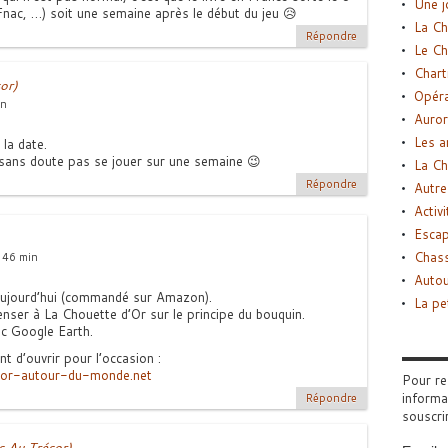
Une j
Fnac, …) soit une semaine après le début du jeu 😥
La Ch
Répondre
Le Ch
Chart
or)
Opéra
in
Auror
Les a
la date.
sans doute pas se jouer sur une semaine 😉
La Ch
Répondre
Autre
Activi
Esca
Chass
 46 min
Autou
e aujourd’hui (commandé sur Amazon).
La pe
nser à La Chouette d’Or sur le principe du bouquin.
c Google Earth.
nt d’ouvrir pour l’occasion :
sor-autour-du-monde.net
Pour re
informa
Répondre
souscri
 Au Trésor)