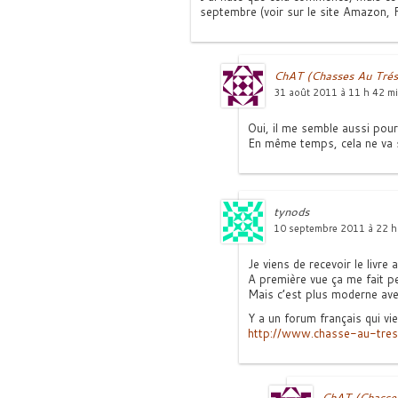
septembre (voir sur le site Amazon, 
ChAT (Chasses Au Trés
31 août 2011 à 11 h 42 m
Oui, il me semble aussi pour 
En même temps, cela ne va 
tynods
10 septembre 2011 à 22 h
Je viens de recevoir le livr
A première vue ça me fait pe
Mais c’est plus moderne ave
Y a un forum français qui vie
http://www.chasse-au-tre
ChAT (Chasses