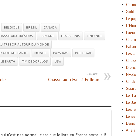
Carin
Gold 
Le ju
L’Elix
BELGIQUE
BRÉSIL
CANADA
Lueur
HASSE AUX TRÉSORS
ESPAGNE
ETATS-UNIS
FINLANDE
Chemi
AU TRESOR AUTOUR DU MONDE
Fatu
UR GOOGLE EARTH
MONDE
PAYS BAS
PORTUGAL
Les a
Chas
LE EARTH
TIM DEDOPULOS
USA
D’enc
Suivant :
N-Zo
cle
Chasse au trésor à Felletin
Chick
Guard
Le Ta
Le Ja
Les S
Le se
Dans 
A la 
ui n’est pas normal, c’est que le livre en France sorte le 8