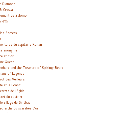
e Diamond
& Crystal
gement de Salomon
ir d’Or
ns Secrets
m
ventures du capitaine Ronan
se anonyme
re et d’or
ne Quest
enhare and the Treasure of Spiking-Beard
ians of Legends
rot des Veilleurs
de et le Granit
ecrets de l’Égide
cret du destrier
le sillage de Sindbad
recherche du scarabée d’or