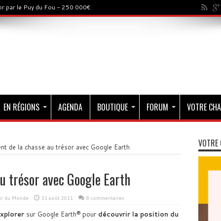
sor par le Puy du Fou - 250 000€
os à gagner
EN RÉGIONS
AGENDA
BOUTIQUE
FORUM
VOTRE CHA
VOTRE 
t de la chasse au trésor avec Google Earth
u trésor avec Google Earth
our du Monde
31 août 2011
8 commentaires
explorer
sur Google Earth® pour
découvrir la position du