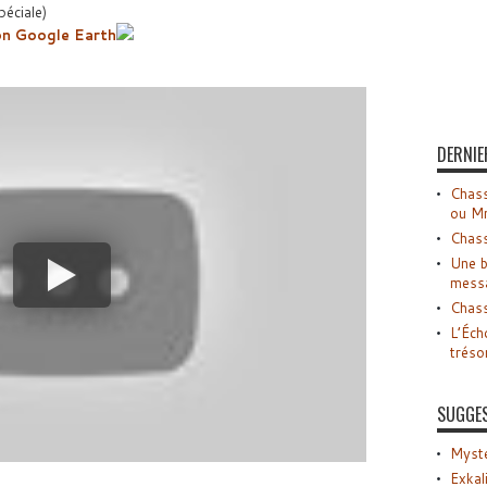
péciale)
on Google Earth
DERNIE
Chass
ou M
Chass
Une b
mess
Chass
L’Éch
tréso
SUGGE
Myste
Exkal