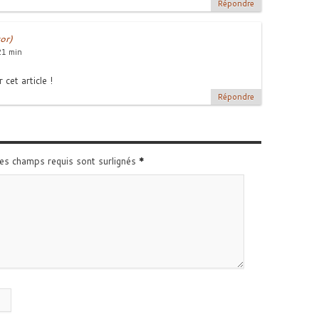
Répondre
or)
21 min
 cet article !
Répondre
Les champs requis sont surlignés
*