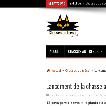
NE RATEZ PAS
Exkalibur – Chasse au tré
L’Elixir d’Or : 100 000 eur
ACCUEIL
CHASSES AU TRÉSOR
Accueil
»
Chasses au trésor
»
Lancemen
Lancement de la chasse a
Dans
Chasses au trésor
,
La Chasse au Tresor Aut
12 pays participants
et
la planète à 