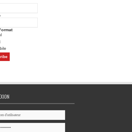
o
Format
l
t
ile
EXION