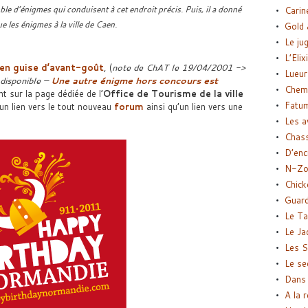
ble d’énigmes qui conduisent à cet endroit précis. Puis, il a donné
Carin
ue les énigmes à la ville de Caen.
Gold 
Le ju
L’Elix
 en guise d’avant-goût
, (
note de ChAT le 19/04/2001 ->
Lueur
 disponible –
Une autre énigme hors concours est
Chemi
t sur la page dédiée de l’
Office de Tourisme de la ville
Fatu
un lien vers le tout nouveau
forum
ainsi qu’un lien vers une
Les a
Chas
D’enc
N-Zo
Chick
Guard
Le Ta
Le Ja
Les S
Le se
Dans 
A la 