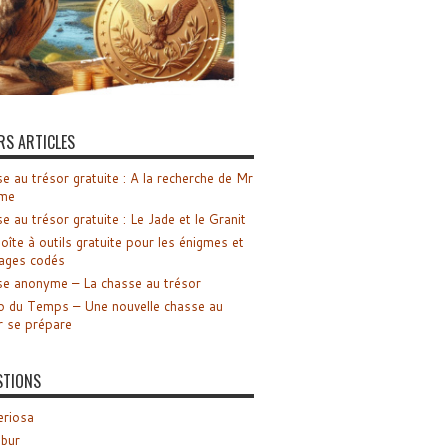
RS ARTICLES
e au trésor gratuite : A la recherche de Mr
me
e au trésor gratuite : Le Jade et le Granit
oîte à outils gratuite pour les énigmes et
ages codés
e anonyme – La chasse au trésor
o du Temps – Une nouvelle chasse au
r se prépare
STIONS
riosa
ibur