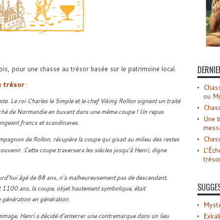
DERNIE
, pour une chasse au trésor basée sur le patrimoine local.
u trésor
:
Chass
ou M
. Le roi Charles le Simple et le chef Viking Rollon signent un traité
Chass
Duché de Normandie en buvant dans une même coupe ! Un repas
Une b
angeant francs et scandinaves.
mess
Chass
pagnon de Rollon, récupère la coupe qui gisait au milieu des restes
 souvenir. Cette coupe traversera les siècles jusqu’à Henri, digne
L’Éch
tréso
rd’hui âgé de 88 ans, n’a malheureusement pas de descendant.
SUGGE
 1100 ans, la coupe, objet hautement symbolique, était
génération en génération.
Myste
mage, Henri a décidé d’enterrer une contremarque dans un lieu
Exkal