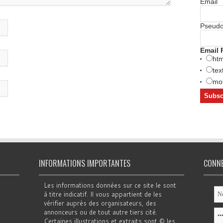
Email
Pseud
Email 
htm
tex
mob
INFORMATIONS IMPORTANTES
CONN
Les informations données sur ce site le sont
à titre indicatif. Il vous appartient de les
vérifier auprès des organisateurs, des
annonceurs ou de tout autre tiers cité.
Certaines illustrations et extraits sont © les