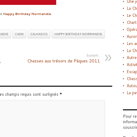
Une j
La Ch
et
Happy Birthday Normandie
.
Le Ch
Chart
Opéra
NDIE
CAEN
CALVADOS
HAPPY BIRTHDAY NORMANDIE
Auror
Les a
La Ch
Suivant :
Autre
,
Chasses aux trésors de Pâques 2011
Activi
Esca
Chass
Autou
La pe
Les champs requis sont surlignés
*
Pour re
informa
souscri