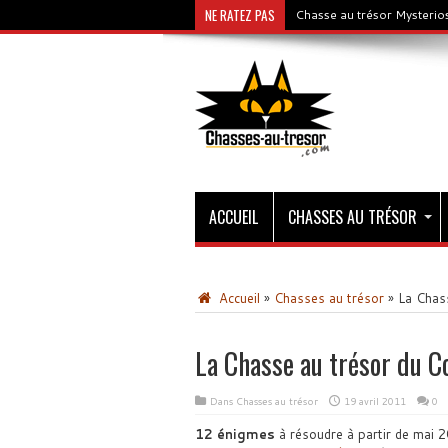
NE RATEZ PAS
Chasse au trésor Mysterios
ACCUEIL
CHASSES AU TRÉSOR
Accueil
»
Chasses au trésor
»
La Chas
La Chasse au trésor du C
Dans
Chasses au trésor
19 avril 2011
0
12 énigmes
à résoudre à partir de mai 