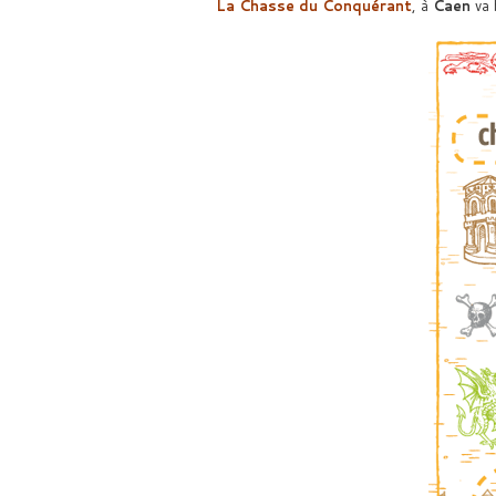
La Chasse du Conquérant
, à
Caen
va 