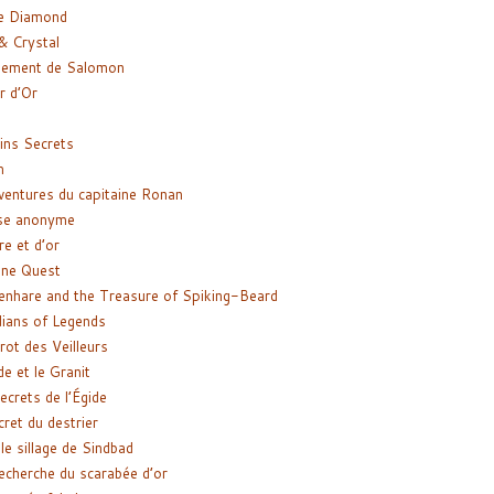
e Diamond
& Crystal
gement de Salomon
ir d’Or
ns Secrets
m
ventures du capitaine Ronan
se anonyme
re et d’or
ne Quest
enhare and the Treasure of Spiking-Beard
ians of Legends
rot des Veilleurs
de et le Granit
ecrets de l’Égide
cret du destrier
le sillage de Sindbad
recherche du scarabée d’or