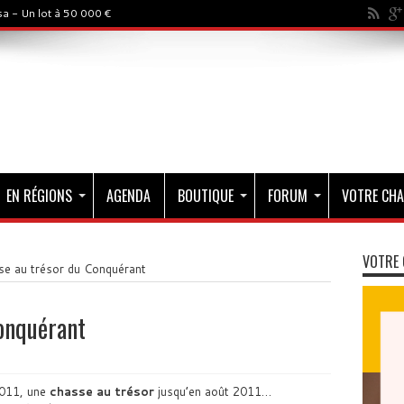
a - Un lot à 50 000 €
EN RÉGIONS
AGENDA
BOUTIQUE
FORUM
VOTRE CHA
VOTRE 
se au trésor du Conquérant
onquérant
2011, une
chasse au trésor
jusqu’en août 2011…