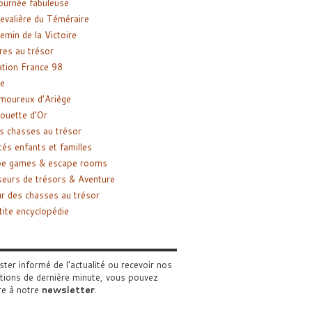
ournée fabuleuse
evalière du Téméraire
emin de la Victoire
res au trésor
tion France 98
e
moureux d’Ariège
ouette d’Or
s chasses au trésor
tés enfants et familles
pe games & escape rooms
eurs de trésors & Aventure
r des chasses au trésor
tite encyclopédie
ster informé de l'actualité ou recevoir nos
tions de dernière minute, vous pouvez
re à notre
newsletter
.