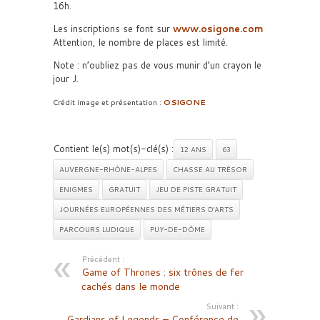
16h.
Les inscriptions se font sur
www.osigone.com
Attention, le nombre de places est limité.
Note : n’oubliez pas de vous munir d’un crayon le
jour J.
Crédit image et présentation :
OSIGONE
Contient le(s) mot(s)-clé(s) :
12 ANS
63
AUVERGNE-RHÔNE-ALPES
CHASSE AU TRÉSOR
ENIGMES
GRATUIT
JEU DE PISTE GRATUIT
JOURNÉES EUROPÉENNES DES MÉTIERS D'ARTS
PARCOURS LUDIQUE
PUY-DE-DÔME
Précédent :
Game of Thrones : six trônes de fer
cachés dans le monde
Suivant :
Gardians of Legends – Conférence de