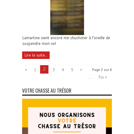
Lamartine vient encore me chuchoter à l’oreille de
suspendre mon vol
Lire la suite...
2
«
1
3
4
5
»
Page 2 sur 6
...
Fin »
VOTRE CHASSE AU TRÉSOR