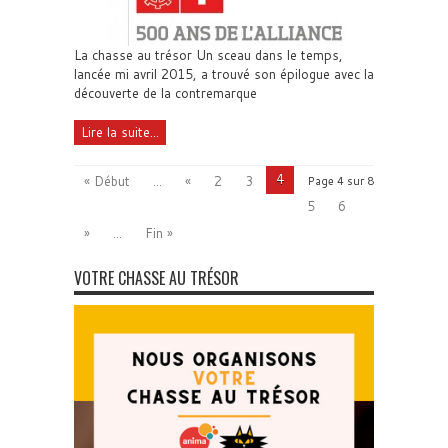
La chasse au trésor Un sceau dans le temps,
lancée mi avril 2015, a trouvé son épilogue avec la
découverte de la contremarque
Lire la suite...
4
« Début
...
«
2
3
Page 4 sur 8
5
6
»
...
Fin »
VOTRE CHASSE AU TRÉSOR