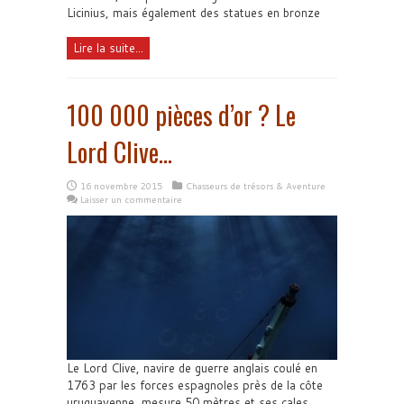
Licinius, mais également des statues en bronze
Lire la suite...
100 000 pièces d’or ? Le
Lord Clive…
16 novembre 2015
Chasseurs de trésors & Aventure
Laisser un commentaire
Le Lord Clive, navire de guerre anglais coulé en
1763 par les forces espagnoles près de la côte
uruguayenne, mesure 50 mètres et ses cales