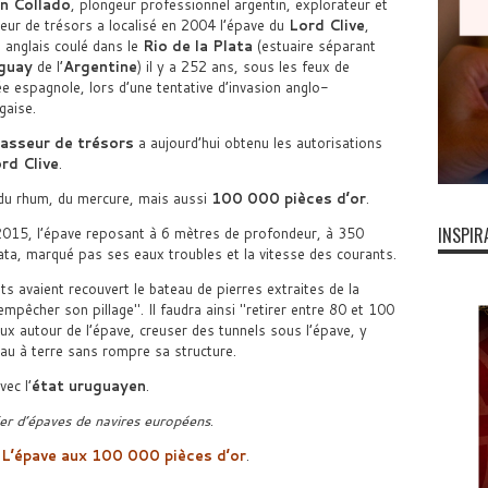
n Collado
, plongeur professionnel argentin, explorateur et
eur de trésors a localisé en 2004 l’épave du
Lord Clive
,
e anglais coulé dans le
Rio de la Plata
(estuaire séparant
guay
de l’
Argentine
) il y a 252 ans, sous les feux de
ée espagnole, lors d’une tentative d’invasion anglo-
gaise.
asseur de trésors
a aujourd’hui obtenu les autorisations
rd Clive
.
 du rhum, du mercure, mais aussi
100 000 pièces d’or
.
INSPIR
2015, l’épave reposant à 6 mètres de profondeur, à 350
lata, marqué pas ses eaux troubles et la vitesse des courants.
s avaient recouvert le bateau de pierres extraites de la
empêcher son pillage
. Il faudra ainsi
retirer entre 80 et 100
ux autour de l’épave, creuser des tunnels sous l’épave, y
au à terre sans rompre sa structure.
ec l’
état uruguayen
.
lier d’épaves de navires européens
.
:
L’épave aux 100 000 pièces d’or
.