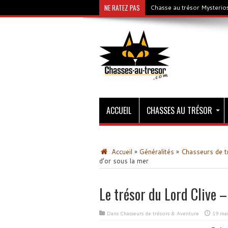
NE RATEZ PAS
Chasse au trésor Mysterios
ACCUEIL
CHASSES AU TRÉSOR
Accueil
»
Généralités
»
Chasseurs de t
d’or sous la mer
Le trésor du Lord Clive 
Dans
Chasseurs de trésors & Aventure
19 ma