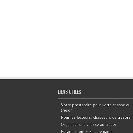
LIENS UTILES
Votre prestataire pour votre chasse au
trésor
Pour les lecteurs, chasseurs de trésorsr
Organiser une chasse au trésor
Escape room - Escape game