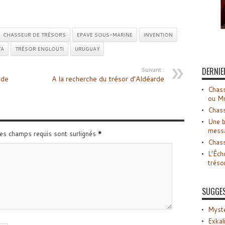
CHASSEUR DE TRÉSORS
EPAVE SOUS-MARINE
INVENTION
TA
TRÉSOR ENGLOUTI
URUGUAY
DERNIE
Suivant :
 de
A la recherche du trésor d’Aldéarde
Chass
ou M
Chass
Une b
mess
Les champs requis sont surlignés
*
Chass
L’Éch
tréso
SUGGE
Myste
Exkal