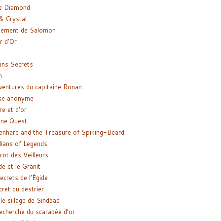
e Diamond
& Crystal
gement de Salomon
ir d’Or
ns Secrets
m
ventures du capitaine Ronan
se anonyme
re et d’or
ne Quest
enhare and the Treasure of Spiking-Beard
ians of Legends
rot des Veilleurs
de et le Granit
ecrets de l’Égide
cret du destrier
le sillage de Sindbad
recherche du scarabée d’or