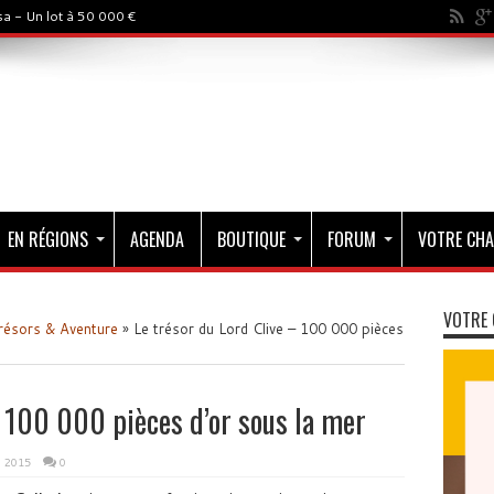
a - Un lot à 50 000 €
EN RÉGIONS
AGENDA
BOUTIQUE
FORUM
VOTRE CHA
VOTRE 
résors & Aventure
»
Le trésor du Lord Clive – 100 000 pièces
– 100 000 pièces d’or sous la mer
i 2015
0