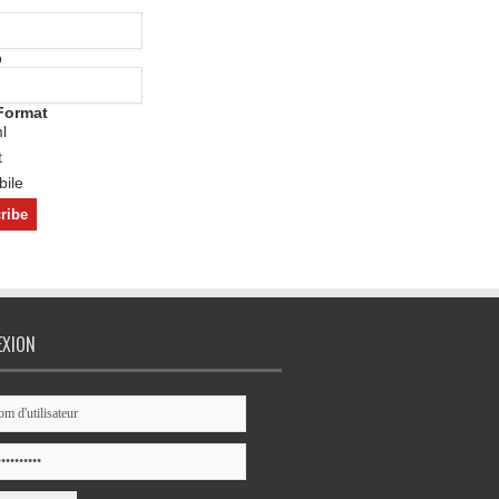
o
Format
l
t
ile
EXION