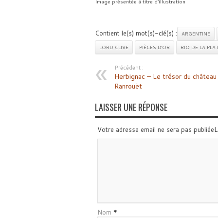
Image présentée à titre d’illustration
Contient le(s) mot(s)-clé(s) :
ARGENTINE
LORD CLIVE
PIÈCES D'OR
RIO DE LA PLA
Précédent :
Herbignac – Le trésor du château
Ranrouët
LAISSER UNE RÉPONSE
Votre adresse email ne sera pas publiée
Nom
*