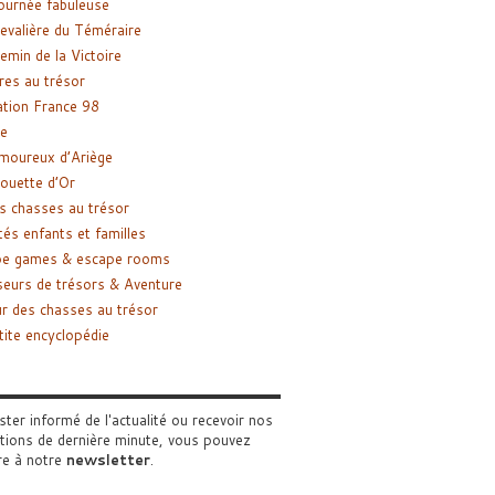
ournée fabuleuse
evalière du Téméraire
emin de la Victoire
res au trésor
tion France 98
e
moureux d’Ariège
ouette d’Or
s chasses au trésor
tés enfants et familles
pe games & escape rooms
eurs de trésors & Aventure
r des chasses au trésor
tite encyclopédie
ster informé de l'actualité ou recevoir nos
tions de dernière minute, vous pouvez
re à notre
newsletter
.