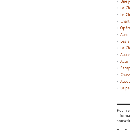
Une j
La Ch
Le Ch
Chart
Opéra
Auror
Les a
La Ch
Autre
Activi
Esca
Chass
Autou
La pe
Pour re
informa
souscri