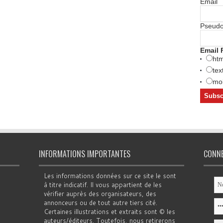
Email
Pseud
Email 
htm
tex
mob
INFORMATIONS IMPORTANTES
CONN
Les informations données sur ce site le sont
à titre indicatif. Il vous appartient de les
vérifier auprès des organisateurs, des
annonceurs ou de tout autre tiers cité.
Certaines illustrations et extraits sont © les
auteurs/éditeurs. Toutefois, nous retirerons