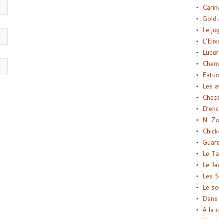
Carin
Gold 
Le ju
L’Elix
Lueur
Chemi
Fatu
Les a
Chas
D’enc
N-Zo
Chick
Guard
Le Ta
Le Ja
Les S
Le se
Dans 
A la 