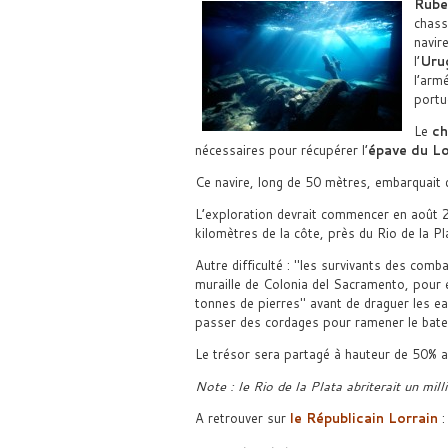
Rube
chass
navir
l’
Uru
l’arm
portu
Le
ch
nécessaires pour récupérer l’
épave du Lo
Ce navire, long de 50 mètres, embarquait
L’exploration devrait commencer en août 
kilomètres de la côte, près du Rio de la P
Autre difficulté :
les survivants des combat
muraille de Colonia del Sacramento, pour 
tonnes de pierres
avant de draguer les ea
passer des cordages pour ramener le bate
Le trésor sera partagé à hauteur de 50% av
Note : le Rio de la Plata abriterait un mil
A retrouver sur
le Républicain Lorrain