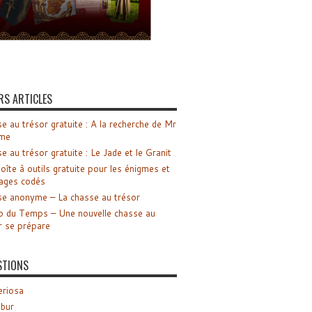
RS ARTICLES
e au trésor gratuite : A la recherche de Mr
me
e au trésor gratuite : Le Jade et le Granit
oîte à outils gratuite pour les énigmes et
ages codés
e anonyme – La chasse au trésor
o du Temps – Une nouvelle chasse au
r se prépare
STIONS
riosa
ibur