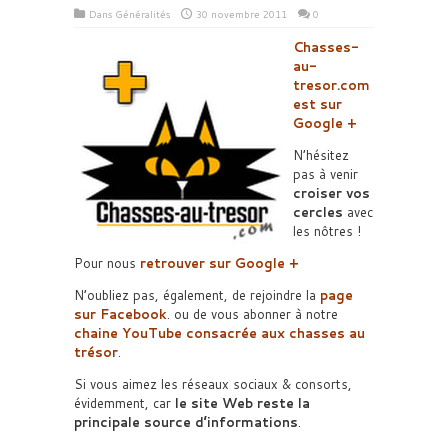
Dans
Généralités
30 novembre 2011
0
Chasses-
au-
tresor.com
est sur
Google +
N’hésitez
pas à venir
croiser vos
cercles
avec
les nôtres !
Pour nous
retrouver sur
Google +
N’oubliez pas, également, de rejoindre la
page
sur
Facebook
. ou de vous abonner à notre
chaine YouTube
consacrée aux
chasses au
trésor
.
Si vous aimez les réseaux sociaux & consorts,
évidemment, car
le site Web reste la
principale source d’informations
.