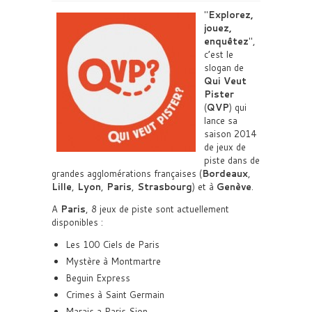
Explorez,
jouez,
enquêtez
,
c’est le
slogan de
Qui Veut
Pister
(
QVP
) qui
lance sa
saison 2014
de jeux de
piste dans de
grandes agglomérations françaises (
Bordeaux
,
Lille
,
Lyon
,
Paris
,
Strasbourg
) et à
Genève
.
A
Paris
, 8 jeux de piste sont actuellement
disponibles :
Les 100 Ciels de Paris
Mystère à Montmartre
Beguin Express
Crimes à Saint Germain
Marais a Paris Sion